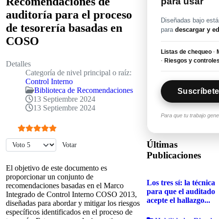
Recomendaciones de
para usar
auditoría para el proceso
Diseñadas bajo están
de tesorería basadas en
para
descargar y ed
COSO
Listas de chequeo
·
M
·
Riesgos y controle
Detalles
Categoría de nivel principal o raíz:
Control Interno
Biblioteca de Recomendaciones
Suscríbete
13 Septiembre 2024
13 Septiembre 2024
Para que tu trabajo gen
Ratio:
5
/
5
Por favor, vote
Últimas
Publicaciones
El objetivo de este documento es
proporcionar un conjunto de
Los tres sí: la técnica
recomendaciones basadas en el Marco
para que el auditado
Integrado de Control Interno COSO 2013,
acepte el hallazgo...
diseñadas para abordar y mitigar los riesgos
específicos identificados en el proceso de