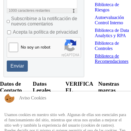
Biblioteca de
Riesgos
1000
caracteres restantes
Autoevaluación
Subscribirse a la notificación de
Control Interno
nuevos comentarios
Biblioteca de Data
Acepta la política de privacidad
Analytics y RPA
Biblioteca de
No soy un robot
Controles
Biblioteca de
Recomendaciones
Enviar
Datos de
Datos
VERIFICA
Nuestras
Contacto
Legales
EL
marcas
CERTIFICADO
Aviso Cookies
+57 60 1
Política de
6821701 -
Privacidad
Verifica el
6818530
certificado
Usamos cookies en nuestro sitio web. Algunas de ellas son esenciales para
Política de
+57 311
expedido por
el funcionamiento del sitio, mientras que otras nos ayudan a mejorar el
Uso
8666327 - 323
Auditool usando
sitio web y también la experiencia del usuario (cookies de rastreo).
6964227
Autorización
el ID único
Puedes decidir por ti mismo si quieres permitir el uso de las cookies. Ten