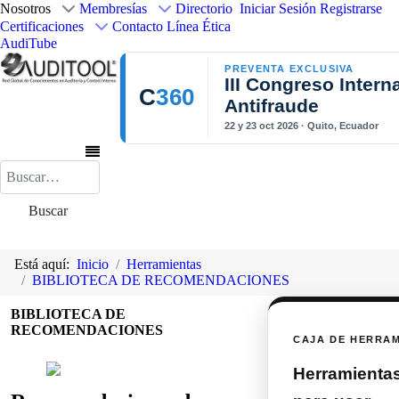
Nosotros
Membresías
Directorio
Iniciar Sesión
Registrarse
Certificaciones
Contacto
Línea Ética
AudiTube
PREVENTA EXCLUSIVA
III Congreso Intern
C
360
Antifraude
22 y 23 oct 2026 · Quito, Ecuador
Buscar
Buscar
Está aquí:
Inicio
Herramientas
BIBLIOTECA DE RECOMENDACIONES
BIBLIOTECA DE
RECOMENDACIONES
CAJA DE HERRA
Herramientas 