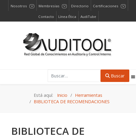
Nosotros
Membresías
Directorio
Certificaciones
Contacto
Línea Ética
AudiTube
Buscar
Buscar
Está aquí:
Inicio
Herramientas
BIBLIOTECA DE RECOMENDACIONES
BIBLIOTECA DE