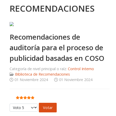
RECOMENDACIONES
Recomendaciones de
auditoría para el proceso de
publicidad basadas en COSO
Categoría de nivel principal o raíz:
Control Interno
Biblioteca de Recomendaciones
01 Noviembre 2024
01 Noviembre 2024
Ratio:
5
/
5
Por favor, vote