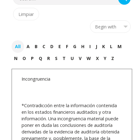
All
A
B
C
D
E
F
G
H
I
J
K
L
M
N
O
P
Q
R
S
T
U
V
W
X
Y
Z
Incongruencia
*Contradicción entre la información contenida
en los estados financieros auditados y otra
información. Una incongruencia material puede
poner en duda las conclusiones de auditoría
derivadas de la evidencia de auditoría obtenida
previamente y, posiblemente, la base de la