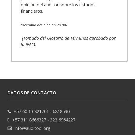
opinión del auditor sobre los estados
financieros.
*Término definido en las NIA.
(Tomado del Glosario de Términos aprobado por
la IFAC).
DATOS DE CONTACTO
+57 60 1 6821701 - 6818530
+57 311 8666327 - 323 6964227
info@auditool.org