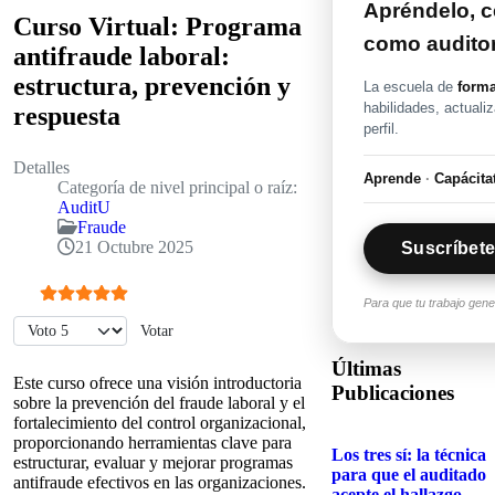
Apréndelo, ce
Curso Virtual: Programa
como audito
antifraude laboral:
estructura, prevención y
La escuela de
forma
habilidades, actuali
respuesta
perfil.
Detalles
Aprende
·
Capácita
Categoría de nivel principal o raíz:
AuditU
Fraude
21 Octubre 2025
Suscríbete
Para que tu trabajo gen
Ratio:
5
/
5
Por favor, vote
Últimas
Este curso ofrece una visión introductoria
Publicaciones
sobre la prevención del fraude laboral y el
fortalecimiento del control organizacional,
proporcionando herramientas clave para
Los tres sí: la técnica
estructurar, evaluar y mejorar programas
para que el auditado
antifraude efectivos en las organizaciones.
acepte el hallazgo...