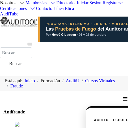
Nosotros
Membresías
Directorio
Iniciar Sesión
Registrarse
Certificaciones
Contacto
Línea Ética
AudiTube
PROGRAMA INTENSIVO · 8H CPE · VIRTUA
Las
Pruebas de Fuego
del Auditor a
Por
Hervé Gloaguen
· 01 y 02 de octubre
Buscar
Buscar
Está aquí:
Inicio
Formación
AuditU
Cursos Virtuales
Fraude
≡
Antifraude
AUDITU · ESCUE