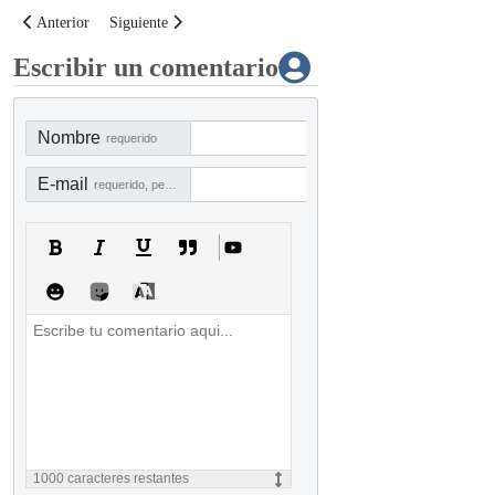
Artículo anterior: Curso Virtual: Prevención del fraude laboral en las organ
Artículo siguiente: 💻 Master Class: Evaluación del riesgo 
Anterior
Siguiente
Escribir un comentario
Nombre
requerido
E-mail
requerido, pero no visible
1000
caracteres restantes