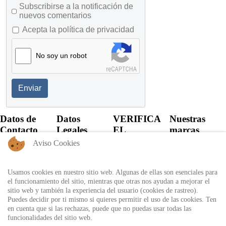
Subscribirse a la notificación de
nuevos comentarios
Acepta la política de privacidad
No soy un robot
Enviar
Datos de
Datos
VERIFICA
Nuestras
Contacto
Legales
EL
marcas
CERTIFICADO
Aviso Cookies
+57 60 1
Política de
6821701 -
Privacidad
Verifica el
6818530
certificado
Usamos cookies en nuestro sitio web. Algunas de ellas son esenciales para
Política de
+57 311
expedido por
el funcionamiento del sitio, mientras que otras nos ayudan a mejorar el
Uso
8666327 - 323
Auditool usando
sitio web y también la experiencia del usuario (cookies de rastreo).
6964227
Autorización
el ID único
Puedes decidir por ti mismo si quieres permitir el uso de las cookies. Ten
de
en cuenta que si las rechazas, puede que no puedas usar todas las
info@auditool.org
tratamiento
funcionalidades del sitio web.
Bogotá,
de datos
Verificar