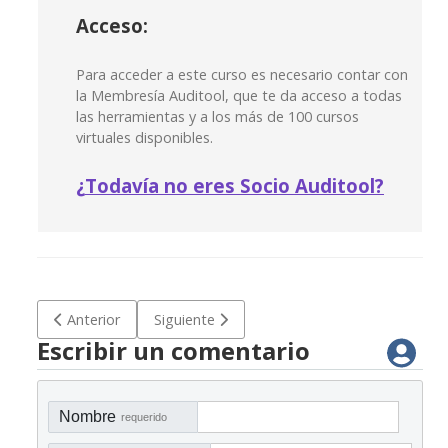
Acceso:
Para acceder a este curso es necesario contar con
la Membresía Auditool, que te da acceso a todas
las herramientas y a los más de 100 cursos
virtuales disponibles.
¿
Todavía no eres Socio Auditool?
Artículo anterior: Curso virtual: Prevención e investigación d
Artículo siguiente: Curso Virtual: Programa d
Anterior
Siguiente
Escribir un comentario
Nombre
requerido