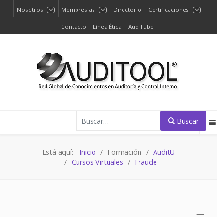
Nosotros
Membresías
Directorio
Certificaciones
Contacto
Línea Ética
AudiTube
Buscar
Buscar
Está aquí:
Inicio
Formación
AuditU
Cursos Virtuales
Fraude
≡