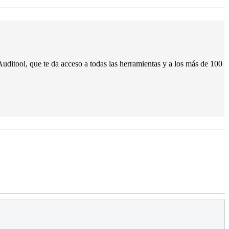
uditool, que te da acceso a todas las herramientas y a los más de 100
egún las Nuevas Normas de Auditoría Interna
rés en la auditoría interna