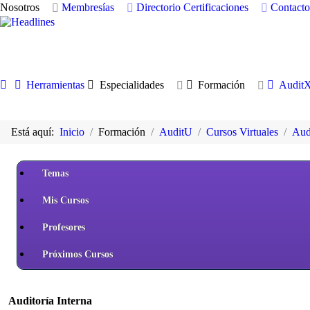
Nosotros
Membresías
Directorio
Certificaciones
Contacto
Herramientas
Especialidades
Formación
Audit
Está aquí:
Inicio
Formación
AuditU
Cursos Virtuales
Audi
Temas
Mis Cursos
Profesores
Próximos Cursos
Auditoría Interna