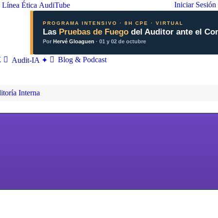
Iniciar Sesión
Línea Ética
AudiTube
PROGRAMA INTENSIVO · 8H CPE · VIRTUAL
Las
Pruebas de Fuego
del Auditor ante el Co
Por
Hervé Gloaguen
· 01 y 02 de octubre
X
Blog & Podcast
Audit-IA ✦
toría Interna