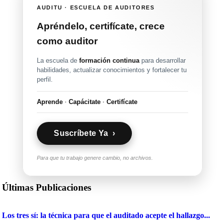
AUDITU · ESCUELA DE AUDITORES
Apréndelo, certifícate, crece
como auditor
La escuela de
formación continua
para desarrollar
habilidades, actualizar conocimientos y fortalecer tu
perfil.
Aprende
·
Capácitate
·
Certifícate
Suscríbete Ya ›
Para que tu trabajo genere cambio, no archivos.
Últimas Publicaciones
Los tres sí: la técnica para que el auditado acepte el hallazgo...