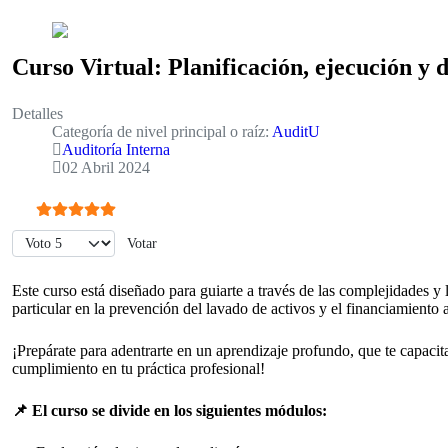
Curso Virtual: Planificación, ejecución y 
Detalles
Categoría de nivel principal o raíz:
AuditU
Auditoría Interna
02 Abril 2024
Ratio:
5
/
5
Por favor, vote
Este curso está diseñado para guiarte a través de las complejidades y
particular en la prevención del lavado de activos y el financiamiento a
¡Prepárate para adentrarte en un aprendizaje profundo, que te capacita
cumplimiento en tu práctica profesional!
📌 El curso se divide en los siguientes módulos: