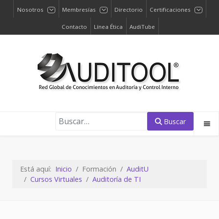
Nosotros
Membresías
Directorio
Certificaciones
Contacto
Línea Ética
AudiTube
Buscar
Buscar
Está aquí:
Inicio
Formación
AuditU
Cursos Virtuales
Auditoría de TI