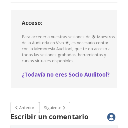
Acceso:
Para acceder a nuestras sesiones de 🌟 Maestros
de la Auditoría en Vivo 🌟, es necesario contar
con la Membresía Auditool, que te da acceso a
todas las sesiones grabadas, herramientas y
cursos virtuales disponibles.
¿
Todavía no eres Socio Auditool?
Artículo anterior: 🔖 Sesión de Maestros de la Auditoría co
Artículo siguiente: Programa de formación: 
Anterior
Siguiente
Escribir un comentario