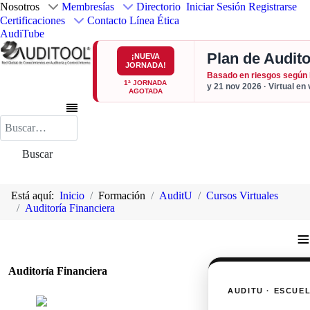
Nosotros
Membresías
Directorio
Iniciar Sesión
Registrarse
Certificaciones
Contacto
Línea Ética
AudiTube
Plan de Audito
¡NUEVA
JORNADA!
Basado en riesgos según
1ª JORNADA
y 21 nov 2026 · Virtual en
AGOTADA
Buscar
Buscar
Está aquí:
Inicio
Formación
AuditU
Cursos Virtuales
Auditoría Financiera
≡
Auditoría Financiera
AUDITU · ESCUE