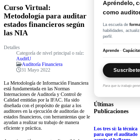
Apréndelo, ce
Curso Virtual:
como audito
Metodología para auditar
estados financieros según
La escuela de
forma
habilidades, actuali
las NIA
perfil.
Detalles
Aprende
·
Capácita
Categoría de nivel principal o raíz:
AuditU
Auditoría Financiera
31 Mayo 2022
Suscríbete
La Metodología de Información Financiera
Para que tu trabajo gen
está fundamentada en las Normas
Internaciones de Auditoría y Control de
Calidad emitidas por la IFAC. Ha sido
Últimas
diseñada con el propósito de guiar a los
Publicaciones
auditores en la ejecución de auditorías de
estados financieros, con herramientas que le
ayudan a realizar su trabajo de manera
eficiente y práctica.
Los tres sí: la técnica
para que el auditado
acepte el hallazgo...