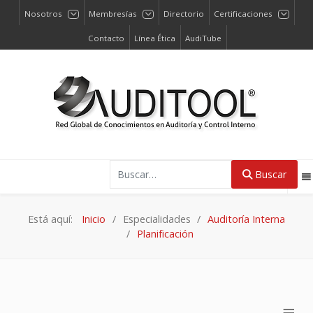
Nosotros
Membresías
Directorio
Certificaciones
Contacto
Línea Ética
AudiTube
Buscar
Buscar
Está aquí:
Inicio
Especialidades
Auditoría Interna
Planificación
≡