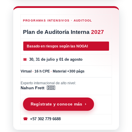
PROGRAMAS INTENSIVOS · AUDITOOL
Plan de Auditoría Interna
2027
Basado en riesgos según las NOGAI
📅
30, 31 de julio y 01 de agosto
Virtual
·
16 h CPE
·
Material +300 págs
Experto internacional de alto nivel:
Nahun Frett 🇩🇴
Regístrate y conoce más ›
☎
+57 302 779 6688