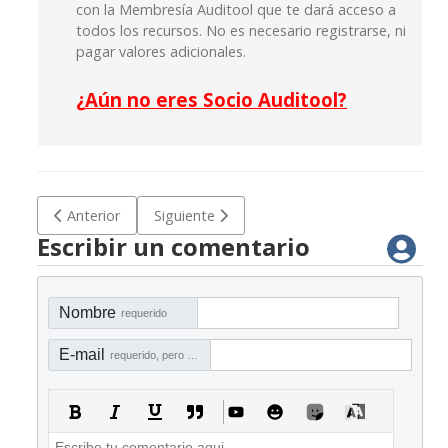
con la Membresía Auditool que te dará acceso a
todos los recursos. No es necesario registrarse, ni
pagar valores adicionales.
¿
Aún no eres Socio Auditool?
Artículo anterior: C-RPI 01 Riesgos por industria: sector salu
Artículo siguiente: C-RPI 03 Riesgos por indu
Anterior
Siguiente
Escribir un comentario
Nombre
requerido
E-mail
requerido, pero no visible