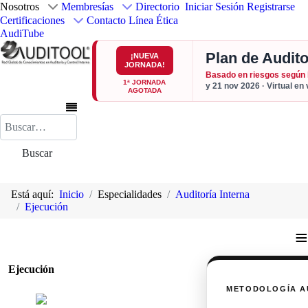
Nosotros
Membresías
Directorio
Iniciar Sesión
Registrarse
Certificaciones
Contacto
Línea Ética
AudiTube
Plan de Audito
¡NUEVA
JORNADA!
Basado en riesgos según
1ª JORNADA
y 21 nov 2026 · Virtual en
AGOTADA
Buscar
Buscar
Está aquí:
Inicio
Especialidades
Auditoría Interna
Ejecución
≡
Ejecución
METODOLOGÍA A