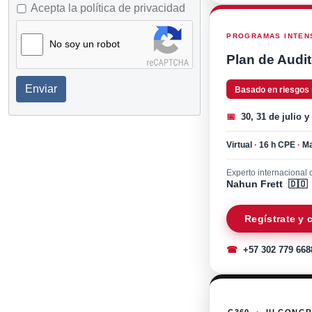
Acepta la política de privacidad
PROGRAMAS INTENS
No soy un robot
Plan de Audit
Enviar
Basado en riesgos
📅
30, 31 de julio y
Virtual
·
16 h CPE
·
Ma
Experto internacional d
Nahun Frett 🇩🇴
Regístrate y
☎
+57 302 779 668
C360 · III CONG