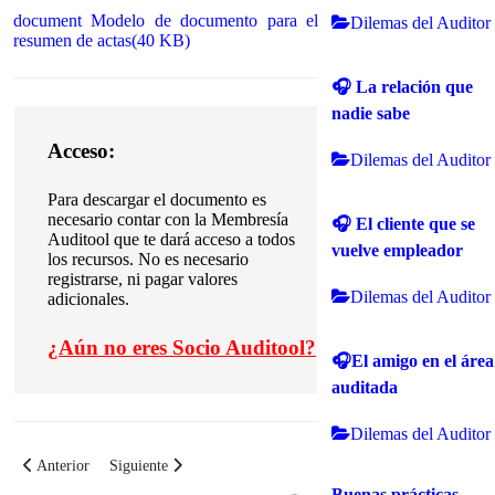
document
Modelo de documento para el
Dilemas del Auditor
resumen de actas
(
40 KB
)
🎧 La relación que
nadie sabe
Acceso:
Dilemas del Auditor
Para descargar el documento es
necesario contar con la Membresía
🎧 El cliente que se
Auditool que te dará acceso a todos
vuelve empleador
los recursos. No es necesario
registrarse, ni pagar valores
Dilemas del Auditor
adicionales.
¿
Aún no eres Socio Auditool?
🎧El amigo en el área
auditada
Dilemas del Auditor
Artículo anterior: Modelo de acta de inicio de las auditorías individuales
Artículo siguiente: Checklist para las actividades a realizar e
Anterior
Siguiente
Buenas prácticas