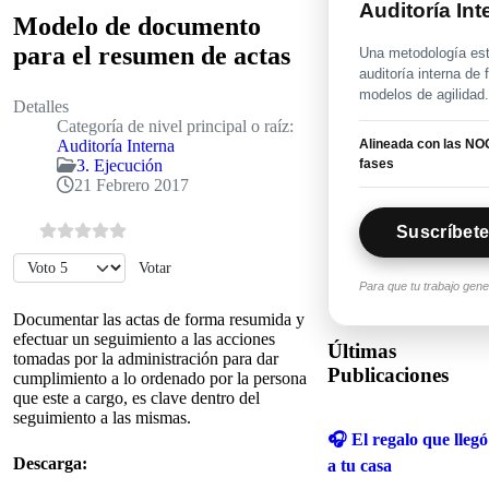
Auditoría In
Modelo de documento
para el resumen de actas
Una metodología estr
auditoría interna de
modelos de agilidad
Detalles
Categoría de nivel principal o raíz:
Alineada con las NOG
Auditoría Interna
fases
3. Ejecución
21 Febrero 2017
Suscríbete
Por favor, vote
Para que tu trabajo gen
Documentar las actas de forma resumida y
efectuar un seguimiento a las acciones
Últimas
tomadas por la administración para dar
Publicaciones
cumplimiento a lo ordenado por la persona
que este a cargo, es clave dentro del
seguimiento a las mismas.
🎧 El regalo que llegó
Descarga:
a tu casa