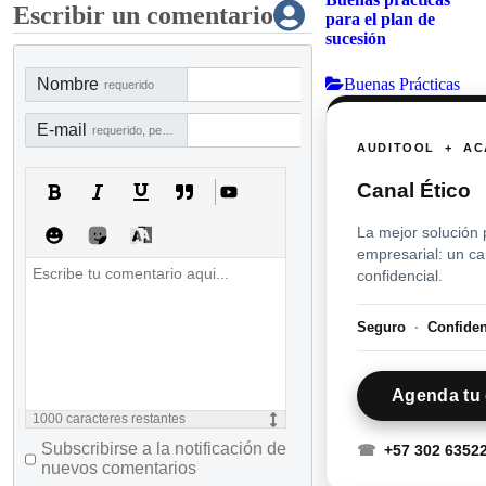
Escribir un comentario
para el plan de
sucesión
Buenas Prácticas
Nombre
requerido
E-mail
requerido, pero no visible
AUDITOOL + AC
Canal Ético
La mejor solución 
empresarial: un c
confidencial.
Seguro
·
Confide
Agenda tu 
1000
caracteres restantes
Subscribirse a la notificación de
☎
+57 302 6352
nuevos comentarios