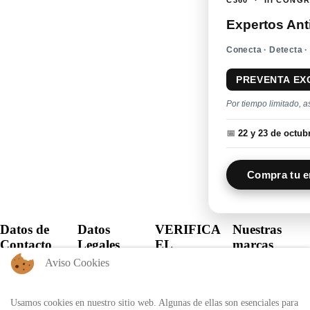
Expertos Ant
Conecta · Detecta ·
PREVENTA EX
Por tiempo limitado, a
📅
22 y 23 de octu
Compra tu e
Datos de
Datos
VERIFICA
Nuestras
Contacto
Legales
EL
marcas
CERTIFICADO
Aviso Cookies
+57 60 1
Política de
6821701 -
Privacidad
Verifica el
6818530
certificado
Usamos cookies en nuestro sitio web. Algunas de ellas son esenciales para
Política de