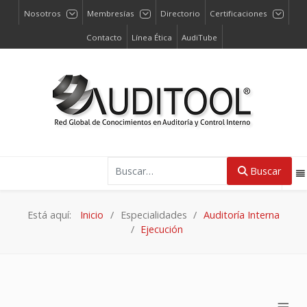
Nosotros
Membresías
Directorio
Certificaciones
Contacto
Línea Ética
AudiTube
Buscar
Buscar
Está aquí:
Inicio
Especialidades
Auditoría Interna
Ejecución
≡