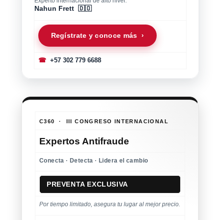
Experto internacional de alto nivel:
Nahun Frett 🇩🇴
Regístrate y conoce más ›
☎
+57 302 779 6688
C360 · III CONGRESO INTERNACIONAL
Expertos Antifraude
Conecta · Detecta · Lidera el cambio
PREVENTA EXCLUSIVA
Por tiempo limitado, asegura tu lugar al mejor precio.