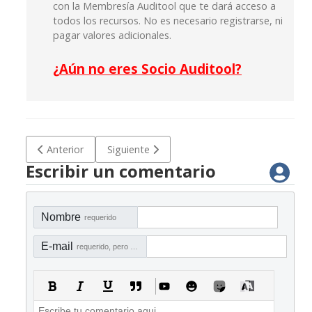
con la Membresía Auditool que te dará acceso a
todos los recursos. No es necesario registrarse, ni
pagar valores adicionales.
¿
Aún no eres Socio Auditool?
Artículo anterior: D-PAP 003 Matriz de riesgos y programa 
Artículo siguiente: D-PAP 009 Matriz de rie
Anterior
Siguiente
Escribir un comentario
Nombre
requerido
E-mail
requerido, pero no visible