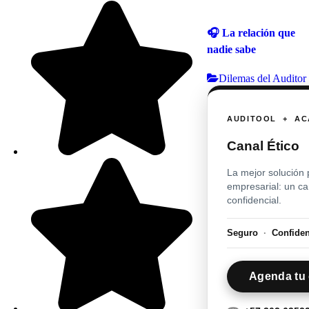
🎧 La relación que
nadie sabe
Dilemas del Auditor
AUDITOOL + AC
Canal Ético
La mejor solución 
empresarial: un c
confidencial.
Seguro
·
Confide
Agenda tu 