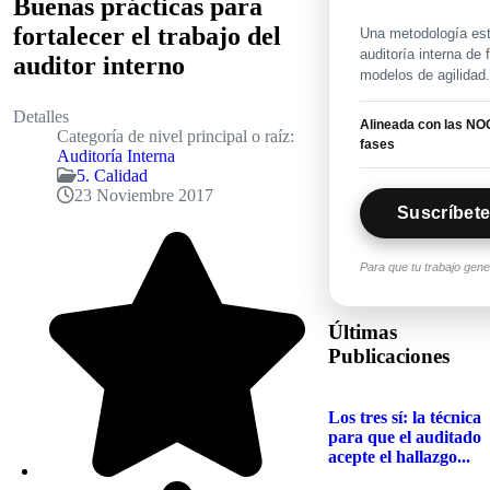
Buenas prácticas para
fortalecer el trabajo del
Una metodología estr
auditoría interna de
auditor interno
modelos de agilidad
Detalles
Alineada con las NOG
Categoría de nivel principal o raíz:
fases
Auditoría Interna
5. Calidad
23 Noviembre 2017
Suscríbete
Para que tu trabajo gen
Últimas
Publicaciones
Los tres sí: la técnica
para que el auditado
acepte el hallazgo...