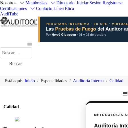
Nosotros
Membresías
Directorio
Iniciar Sesión
Registrarse
Certificaciones
Contacto
Línea Ética
AudiTube
PROGRAMA INTENSIVO · 8H CPE · VIRTUA
Las
Pruebas de Fuego
del Auditor a
Por
Hervé Gloaguen
· 01 y 02 de octubre
Buscar
Buscar
Está aquí:
Inicio
Especialidades
Auditoría Interna
Calidad
≡
Calidad
METODOLOGÍA A
Auditoría In