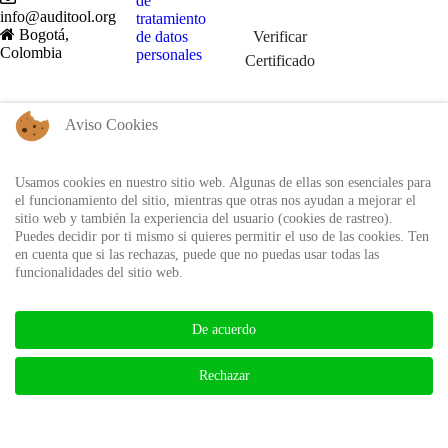
de
info@auditool.org
tratamiento
Bogotá,
de datos
Verificar
Colombia
personales
Certificado
BIBLIOTECA AUDITOOL -
Aviso Cookies
ISSN: 2665-1696 y 2665-3508
Usamos cookies en nuestro sitio web. Algunas de ellas son esenciales para
el funcionamiento del sitio, mientras que otras nos ayudan a mejorar el
sitio web y también la experiencia del usuario (cookies de rastreo).
Puedes decidir por ti mismo si quieres permitir el uso de las cookies. Ten
en cuenta que si las rechazas, puede que no puedas usar todas las
funcionalidades del sitio web.
De acuerdo
Rechazar