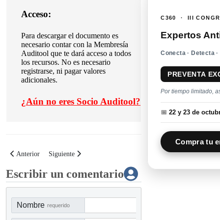
Acceso:
C360 · III CONG
Expertos Ant
Para descargar el documento es
necesario contar con la Membresía
Auditool que te dará acceso a todos
Conecta · Detecta ·
los recursos. No es necesario
registrarse, ni pagar valores
PREVENTA EX
adicionales.
Por tiempo limitado, a
¿
Aún no eres Socio Auditool?
📅
22 y 23 de octu
Compra tu e
Artículo anterior: Herramienta de autoevaluación de calidad de la función d
Artículo siguiente: Buenas prácticas para desarrollar el trabaj
Anterior
Siguiente
Escribir un comentario
Nombre
requerido