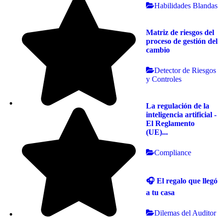
Habilidades Blandas
Matriz de riesgos del
proceso de gestión del
cambio
Detector de Riesgos
y Controles
La regulación de la
inteligencia artificial -
El Reglamento
(UE)...
Compliance
🎧 El regalo que llegó
a tu casa
Dilemas del Auditor