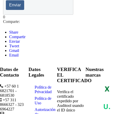
Enviar
0
Comparte:
Share
Compartir
Enviar
Tweet
Gmail
Email
Datos de
Datos
VERIFICA
Nuestras
Contacto
Legales
EL
marcas
CERTIFICADO
+57 60 1
Política de
6821701 -
Privacidad
Verifica el
6818530
certificado
Política de
+57 311
expedido por
Uso
8666327 - 323
Auditool usando
6964227
Autorización
el ID único