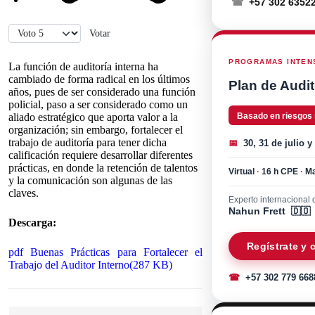
☎
+57 302 6352
Por favor, vote
PROGRAMAS INTENS
La función de auditoría interna ha
cambiado de forma radical en los últimos
Plan de Audit
años, pues de ser considerado una función
policial, paso a ser considerado como un
aliado estratégico que aporta valor a la
Basado en riesgos
organización;
sin embargo, fortalecer el
trabajo de auditoría para tener dicha
📅
30, 31 de julio y
calificación requiere desarrollar diferentes
prácticas, en donde la retención de talentos
Virtual
·
16 h CPE
·
Ma
y la comunicación son algunas de las
claves.
Experto internacional d
Nahun Frett 🇩🇴
Descarga:
Regístrate y
pdf
Buenas Prácticas para Fortalecer el
Trabajo del Auditor Interno
(
287 KB
)
☎
+57 302 779 668