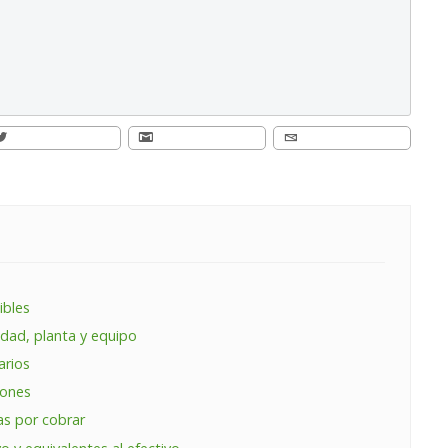
ibles
dad, planta y equipo
arios
iones
as por cobrar