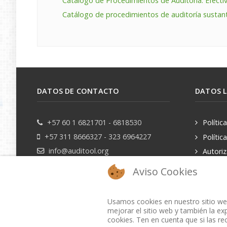
Catálogo de Procedimientos de Auditoría: Efectiv
Catálogo de procedimientos de auditoría sustant
DATOS DE CONTACTO
DATOS 
+57 60 1 6821701 - 6818530
Polític
+57 311 8666327 - 323 6964227
Polític
info@auditool.org
Autori
datos pe
Bogotá, Colombia
Aviso Cookies
Usamos cookies en nuestro sitio web
mejorar el sitio web y también la exp
cookies. Ten en cuenta que si las re