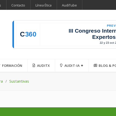
s
Contacto
Línea Ética
AudiTube
PREV
III Congreso Inter
C
360
Expertos
22 y 23 oct
FORMACIÓN
AUDITX
AUDIT-IA ✦
BLOG & P
ra
Sustantivas