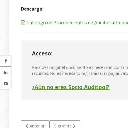
Descarga:
spreadsheet
Catálogo de Procedimientos de Auditoría: Impu
Acceso:
Para descargar el documento es necesario contar 
recursos. No es necesario registrarse, ni pagar valo
¿
Aún no eres Socio Auditool?
Artículo anterior: Catálogo de Procedimientos de Aud
Artículo siguiente: Catálogo de Proced
Anterior
Siguiente