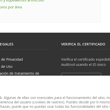
o y equivalentes al efectivo
ivos por área
LEGALES
VERIFICA EL CERTIFICADO
a de Privacidad
Verifica el certificado expedid
Auditool usando el ID único
a de Uso
zación de tratamiento de
Verificar Certificado
rsonales
. Algunas de ellas son esenciales para el funcionamiento del sitio, 
eriencia del usuario (cookies de rastreo). Puedes decidir por ti mismo 
chazas, puede que no puedas usar todas las funcionalidades del sitio