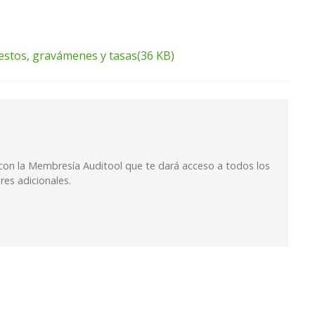
estos, gravámenes y tasas
(
36 KB
)
con la Membresía Auditool que te dará acceso a todos los
res adicionales.
itoría: Impuesto de renta y complementarios
imientos de Auditoría: Ingresos no operacionales