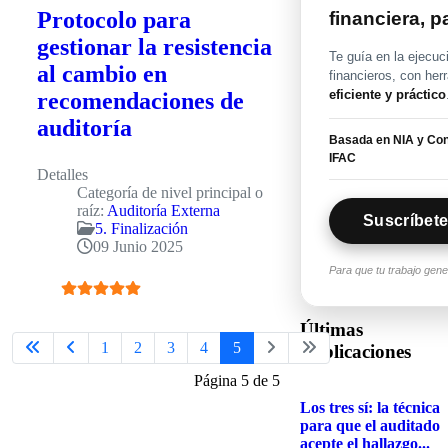
Protocolo para
financiera, 
gestionar la resistencia
Te guía en la ejecuc
al cambio en
financieros, con her
eficiente y práctico
recomendaciones de
auditoría
Basada en NIA y Con
IFAC
Detalles
Categoría de nivel principal o
raíz:
Auditoría Externa
Suscríbete
5. Finalización
09 Junio 2025
Para que tu trabajo gen
Ratio:
5
/
5
Últimas
1
2
3
4
5
Publicaciones
Página 5 de 5
Los tres sí: la técnica
para que el auditado
acepte el hallazgo...