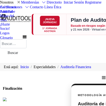
Nosotros
Membresías
Directorio
Iniciar Sesión
Registrarse
Así Somos
Certificaciones
Contacto
Línea Ética
Editorial
AudiTube
Mapa del
Plan de Audito
¡NUEVA
Sitio
JORNADA!
¡Hazte
Basado en riesgos según
Socio!
1ª JORNADA
y 21 nov 2026 · Virtual en
AGOTADA
Logos
Glosario
Buscar
Buscar
Está aquí:
Inicio
Especialidades
Auditoría Financiera
≡
Finalización
METODOLOGÍA A
Auditoría de