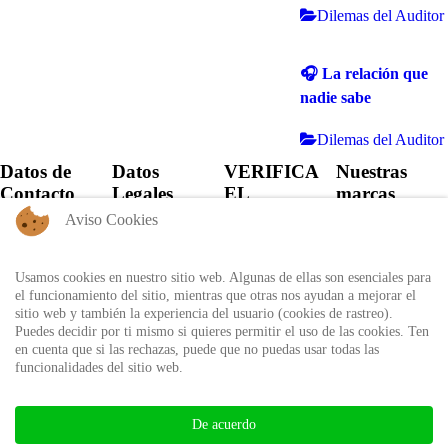
Dilemas del Auditor
🎧 La relación que
nadie sabe
Dilemas del Auditor
Datos de
Datos
VERIFICA
Nuestras
Contacto
Legales
EL
marcas
CERTIFICADO
Aviso Cookies
+57 60 1
Política de
6821701 -
Privacidad
Verifica el
6818530
certificado
Usamos cookies en nuestro sitio web. Algunas de ellas son esenciales para
Política de
+57 311
expedido por
el funcionamiento del sitio, mientras que otras nos ayudan a mejorar el
Uso
8666327 - 323
Auditool usando
sitio web y también la experiencia del usuario (cookies de rastreo).
6964227
Autorización
el ID único
Puedes decidir por ti mismo si quieres permitir el uso de las cookies. Ten
de
en cuenta que si las rechazas, puede que no puedas usar todas las
info@auditool.org
tratamiento
funcionalidades del sitio web.
Bogotá,
de datos
Verificar
Colombia
personales
Certificado
De acuerdo