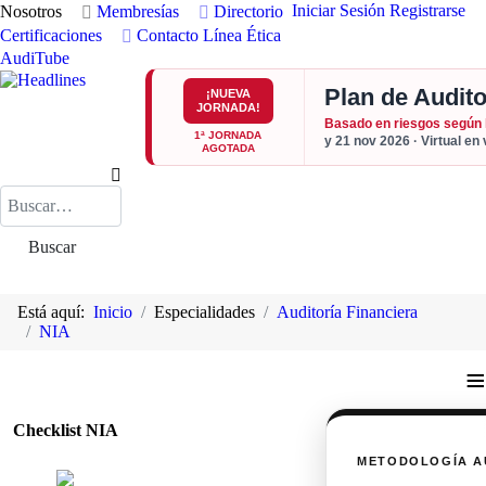
Iniciar Sesión
Registrarse
Nosotros
Membresías
Directorio
Certificaciones
Contacto
Línea Ética
AudiTube
Plan de Audito
¡NUEVA
JORNADA!
Basado en riesgos según
1ª JORNADA
y 21 nov 2026 · Virtual en
AGOTADA
Buscar
Buscar
Está aquí:
Inicio
Especialidades
Auditoría Financiera
NIA
≡
Checklist NIA
METODOLOGÍA A