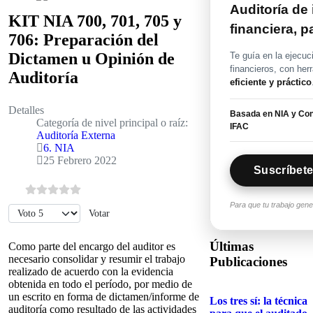
Auditoría de
KIT NIA 700, 701, 705 y
financiera, 
706: Preparación del
Dictamen u Opinión de
Te guía en la ejecuc
financieros, con her
Auditoría
eficiente y práctico
Detalles
Basada en NIA y Con
Categoría de nivel principal o raíz:
IFAC
Auditoría Externa
6. NIA
25 Febrero 2022
Suscríbete
Para que tu trabajo gen
Por favor, vote
Últimas
Como parte del encargo del auditor es
necesario consolidar y resumir el trabajo
Publicaciones
realizado de acuerdo con la evidencia
obtenida en todo el período, por medio de
un escrito en forma de dictamen/informe de
Los tres sí: la técnica
auditoría como resultado de las actividades