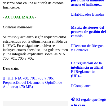
para que el auditado
desarrolladas en una auditoría de estados
acepte el hallazgo...
financieros.
Habilidades Blandas
-
ACTUALIZADA
-
Cambios realizados:
Matriz de riesgos del
proceso de gestión del
cambio
Se revisó y actualizó según requerimientos
establecidos por la última norma emitida de
la IFAC. En el siguiente archivo se
Detector de Riesgos
incluyen cuatro checklist, una guía resumen
y Controles
y una infografía explicativa sobre las NIA
700, 701, 705 y 706.
La regulación de la
inteligencia artificial -
Descarga:
El Reglamento
(UE)...
Archivar
KIT NIA 700, 701, 705 y 706:
Preparación del Dictamen u Opinión de
Compliance
A
uditoría
(
1.70 MB
)
🎧 El regalo que llegó
a tu casa