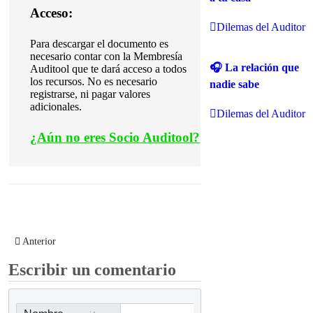
Acceso:
Dilemas del Auditor
Para descargar el documento es
necesario contar con la Membresía
🎧 La relación que
Auditool que te dará acceso a todos
los recursos. No es necesario
nadie sabe
registrarse, ni pagar valores
adicionales.
Dilemas del Auditor
¿
Aún no eres Socio Auditool?
Artículo anterior: Checklist - NIA 810 - Encargos para informar sobre esta
Anterior
Escribir un comentario