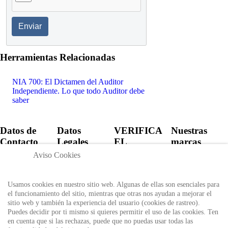
Enviar
Herramientas Relacionadas
NIA 700: El Dictamen del Auditor
Independiente. Lo que todo Auditor debe
saber
Datos de
Datos
VERIFICA
Nuestras
Contacto
Legales
EL
marcas
CERTIFICADO
Aviso Cookies
+57 60 1
Política de
6821701 -
Privacidad
Verifica el
6818530
certificado
Usamos cookies en nuestro sitio web. Algunas de ellas son esenciales para
Política de
+57 311
expedido por
el funcionamiento del sitio, mientras que otras nos ayudan a mejorar el
Uso
8666327 - 323
Auditool usando
sitio web y también la experiencia del usuario (cookies de rastreo).
6964227
Autorización
el ID único
Puedes decidir por ti mismo si quieres permitir el uso de las cookies. Ten
de
en cuenta que si las rechazas, puede que no puedas usar todas las