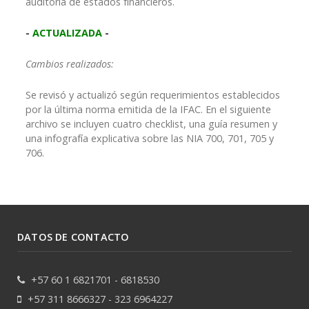
auditoría de estados financieros.
-
ACTUALIZADA
-
Cambios realizados:
Se revisó y actualizó según requerimientos establecidos
por la última norma emitida de la IFAC. En el siguiente
archivo se incluyen cuatro checklist, una guía resumen y
una infografía explicativa sobre las NIA 700, 701, 705 y
706.
DATOS DE CONTACTO
+57 60 1 6821701 - 6818530
+57 311 8666327 - 323 6964227