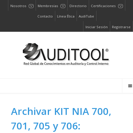
Nosotros
Membresías
Directorio
Certificaciones
Contacto
Línea Ética
AudiTube
Iniciar Sesión
Registrarse
Archivar
KIT NIA 700,
701, 705 y 706: