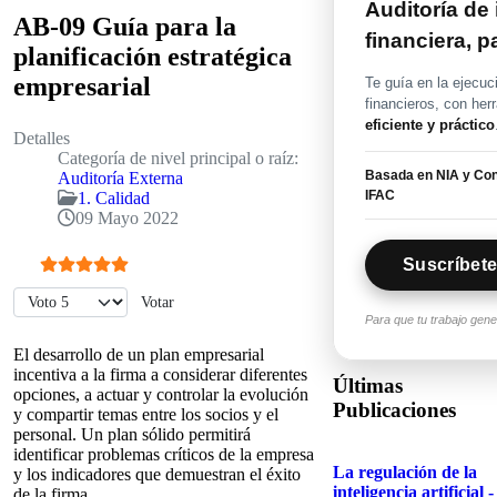
Auditoría de
AB-09 Guía para la
financiera, 
planificación estratégica
empresarial
Te guía en la ejecuc
financieros, con her
eficiente y práctico
Detalles
Categoría de nivel principal o raíz:
Basada en NIA y Con
Auditoría Externa
IFAC
1. Calidad
09 Mayo 2022
Suscríbete
Ratio:
5
/
5
Por favor, vote
Para que tu trabajo gen
El desarrollo de un plan empresarial
incentiva a la firma a considerar diferentes
Últimas
opciones, a actuar y controlar la evolución
Publicaciones
y compartir temas entre los socios y el
personal. Un plan sólido permitirá
identificar problemas críticos de la empresa
La regulación de la
y los indicadores que demuestran el éxito
inteligencia artificial -
de la firma.