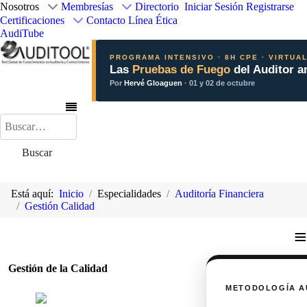
Nosotros
Membresías
Directorio
Iniciar Sesión
Registrarse
Certificaciones
Contacto
Línea Ética
AudiTube
PROGRAMA INTENSIVO · 8H CPE · VIRTUA
Las
Pruebas de Fuego
del Auditor a
Por
Hervé Gloaguen
· 01 y 02 de octubre
Buscar
Buscar
Está aquí:
Inicio
Especialidades
Auditoría Financiera
Gestión Calidad
≡
Gestión de la Calidad
METODOLOGÍA A