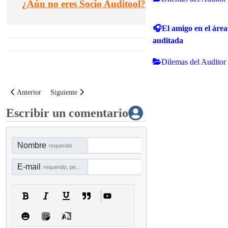
¿
Aún no eres Socio Auditool?
🎧El amigo en el área
auditada
Dilemas del Auditor
Artículo anterior: AB-08 Organigrama de una firma de auditoría
Artículo siguiente: AB-10 Guía sobre la planificación de recu
Anterior
Siguiente
Escribir un comentario
Nombre
requerido
E-mail
requerido, pero no visible