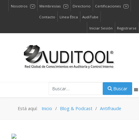
Nosotros
Membresías
Directorio
Certificaciones
Contacto
Línea Ética
AudiTube
Iniciar Sesión
Registrarse
Buscar
Buscar
Está aquí:
Inicio
Blog & Podcast
Antifraude