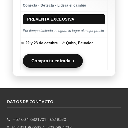
Conecta · Detecta · Lidera el cambio
PREVENTA EXCLUSIVA
Por tiempo limitado, asegura tu lugar al mejor precio.
📅
22 y 23 de octubre
📍
Quito, Ecuador
Compra tu entrada ›
DATOS DE CONTACTO
+57 60 1 6821701 - 6818530
+57 311 8666327 - 323 6964227