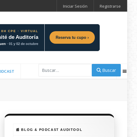
Iniciar Sesión
Registrarse
 8H CPE · VIRTUAL
ité de Auditoría
Reserva tu cupo ›
guen
· 01 y 02 de octubre
Buscar
Buscar
ODCAST
📰 BLOG & PODCAST AUDITOOL