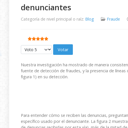
denunciantes
Categoría de nivel principal o raíz:
Blog
Fraude
Ratio:
5
/
5
Por favor, vote
Nuestra investigación ha mostrado de manera consistente,
fuente de detección de fraudes, y la presencia de líneas
figura 1) en su detección.
Para entender cómo se reciben las denuncias, pregunta
específico usado por el denunciante. La figura 2 muestra
de denuncias recibidas por esta vía), más de la mitad de