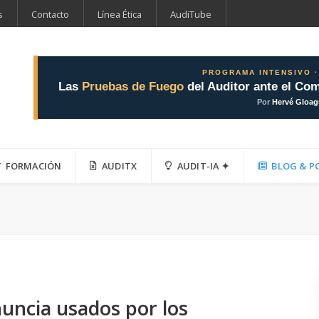
s
Contacto
Línea Ética
AudiTube
PROGRAMA INTENSIVO ·
Las
Pruebas de Fuego
del Auditor ante el Com
Por
Hervé Gloa
FORMACIÓN
AUDITX
AUDIT-IA ✦
BLOG & P
uncia usados por los