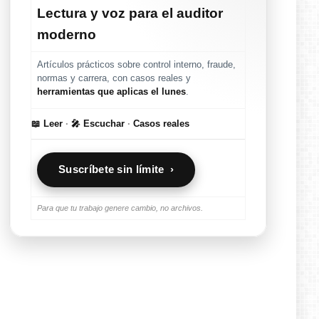
Lectura y voz para el auditor
moderno
Artículos prácticos sobre control interno, fraude,
normas y carrera, con casos reales y
herramientas que aplicas el lunes
.
📖 Leer
·
🎤 Escuchar
·
Casos reales
Suscríbete sin límite ›
Para que tu trabajo genere cambio, no archivos.