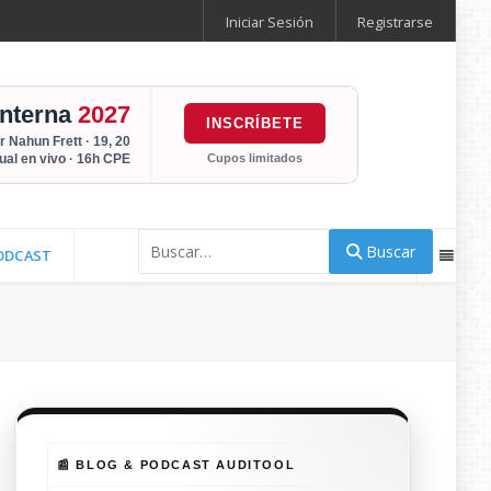
Iniciar Sesión
Registrarse
Interna
2027
INSCRÍBETE
r Nahun Frett · 19, 20
Cupos limitados
tual en vivo · 16h CPE
Buscar
Buscar
ODCAST
📰 BLOG & PODCAST AUDITOOL