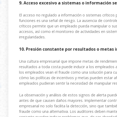
9. Acceso excesivo a sistemas o información se
El acceso no regulado a información o sistemas críticos
funciones es una señal de riesgo. La ausencia de control
críticos permite que un empleado pueda manipular o sust
accesos, así como el monitoreo de actividades en siste
irregularidades.
10. Presión constante por resultados o metas 
Una cultura empresarial que impone metas de rendimien
resultados a toda costa puede inducir a los empleados 
los empleados vean el fraude como una solución para cu
cómo las políticas de incentivos y metas pueden estar afe
empleados pudieran sentir la necesidad de manipular re
La observación y análisis de estos signos de alerta pued
antes de que causen daños mayores. Implementar control
empresarial no solo facilita la detección, sino que tamb
fraude como una alternativa. Los auditores deben mante
conjunto pueden indicar problemas que, de ser abordad