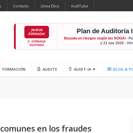
s
Contacto
Línea Ética
AudiTube
Plan de Auditoría 
¡NUEVA
JORNADA!
Basado en riesgos según las NOGAI
· Po
1ª JORNADA
y 21 nov 2026 · Vir
AGOTADA
FORMACIÓN
AUDITX
AUDIT-IA ✦
BLOG & P
 comunes en los fraudes