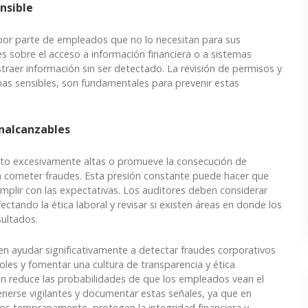
nsible
 por parte de empleados que no lo necesitan para sus
es sobre el acceso a información financiera o a sistemas
raer información sin ser detectado. La revisión de permisos y
mas sensibles, son fundamentales para prevenir estas
inalcanzables
to excesivamente altas o promueve la consecución de
a cometer fraudes. Esta presión constante puede hacer que
mplir con las expectativas. Los auditores deben considerar
ctando la ética laboral y revisar si existen áreas en donde los
sultados.
en ayudar significativamente a detectar fraudes corporativos
es y fomentar una cultura de transparencia y ética
ién reduce las probabilidades de que los empleados vean el
nerse vigilantes y documentar estas señales, ya que en
os tempranamente, protegen la integridad financiera y