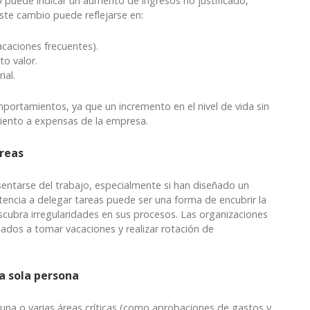
 puede indicar un aumento de ingresos no justificado,
ste cambio puede reflejarse en:
acaciones frecuentes).
to valor.
ial.
portamientos, ya que un incremento en el nivel de vida sin
miento a expensas de la empresa.
areas
entarse del trabajo, especialmente si han diseñado un
tencia a delegar tareas puede ser una forma de encubrir la
cubra irregularidades en sus procesos. Las organizaciones
ados a tomar vacaciones y realizar rotación de
na sola persona
na o varias áreas críticas (como aprobaciones de gastos y