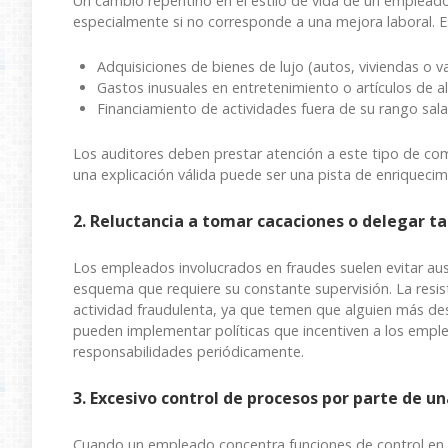
Un cambio repentino en el estilo de vida de un empleado
especialmente si no corresponde a una mejora laboral. E
Adquisiciones de bienes de lujo (autos, viviendas o v
Gastos inusuales en entretenimiento o artículos de al
Financiamiento de actividades fuera de su rango salar
Los auditores deben prestar atención a este tipo de com
una explicación válida puede ser una pista de enriqueci
2. Reluctancia a tomar cacaciones o delegar t
Los empleados involucrados en fraudes suelen evitar aus
esquema que requiere su constante supervisión. La resis
actividad fraudulenta, ya que temen que alguien más des
pueden implementar políticas que incentiven a los emple
responsabilidades periódicamente.
3. Excesivo control de procesos por parte de u
Cuando un empleado concentra funciones de control en u