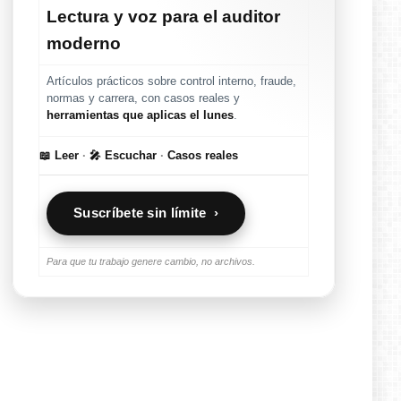
Lectura y voz para el auditor
moderno
Artículos prácticos sobre control interno, fraude,
normas y carrera, con casos reales y
herramientas que aplicas el lunes
.
📖 Leer
·
🎤 Escuchar
·
Casos reales
Suscríbete sin límite ›
Para que tu trabajo genere cambio, no archivos.