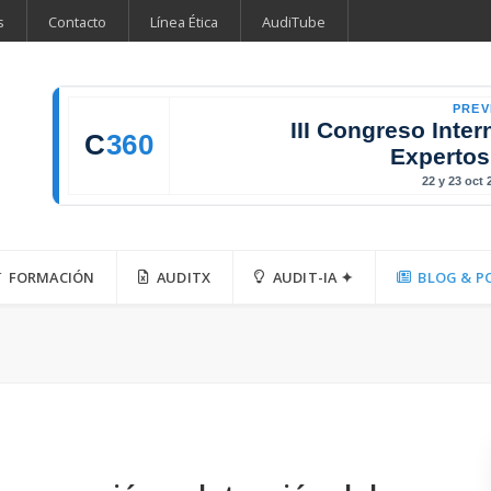
s
Contacto
Línea Ética
AudiTube
PREV
III Congreso Inter
C
360
Expertos
22 y 23 oct
FORMACIÓN
AUDITX
AUDIT-IA ✦
BLOG & P