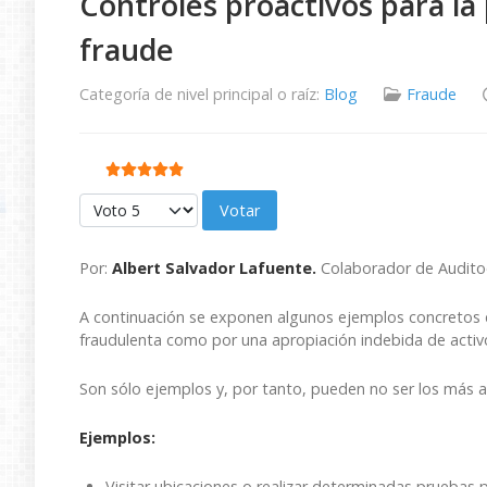
Controles proactivos para la
fraude
Categoría de nivel principal o raíz:
Blog
Fraude
Ratio:
5
/
5
Por favor, vote
Por:
Albert Salvador Lafuente.
Colaborador de Audito
A continuación se exponen algunos ejemplos concretos de
fraudulenta como por una apropiación indebida de activ
Son sólo ejemplos y, por tanto, pueden no ser los más a
Ejemplos:
Visitar ubicaciones o realizar determinadas pruebas 