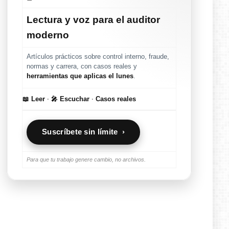
Lectura y voz para el auditor
moderno
Artículos prácticos sobre control interno, fraude,
normas y carrera, con casos reales y
herramientas que aplicas el lunes
.
📖 Leer
·
🎤 Escuchar
·
Casos reales
Suscríbete sin límite ›
Para que tu trabajo genere cambio, no archivos.