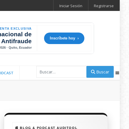
Iniciar Sesión
Registrarse
ENTA EXCLUSIVA
nacional de
Inscríbete hoy ›
 Antifraude
 2026 · Quito, Ecuador
Buscar
Buscar
ODCAST
📰 BLOG & PODCAST AUDITOOL