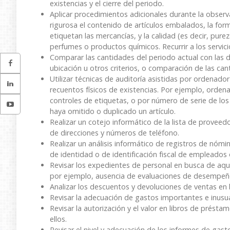
existencias y el cierre del periodo.
Aplicar procedimientos adicionales durante la obser
rigurosa el contenido de artículos embalados, la fo
etiquetan las mercancías, y la calidad (es decir, pur
perfumes o productos químicos. Recurrir a los servici
Comparar las cantidades del periodo actual con las d
ubicación u otros criterios, o comparación de las ca
Utilizar técnicas de auditoría asistidas por ordenad
recuentos físicos de existencias. Por ejemplo, orden
controles de etiquetas, o por número de serie de los 
haya omitido o duplicado un artículo.
Realizar un cotejo informático de la lista de proveed
de direcciones y números de teléfono.
Realizar un análisis informático de registros de nómi
de identidad o de identificación fiscal de empleados
Revisar los expedientes de personal en busca de aqu
por ejemplo, ausencia de evaluaciones de desempeñ
Analizar los descuentos y devoluciones de ventas en
Revisar la adecuación de gastos importantes e inusua
Revisar la autorización y el valor en libros de présta
ellos.
Revisar el nivel y adecuación de los informes de gast