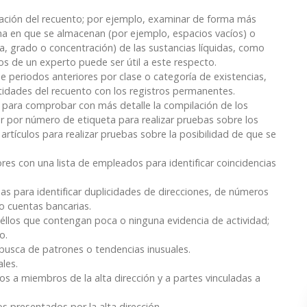
vación del recuento; por ejemplo, examinar de forma más
rma en que se almacenan (por ejemplo, espacios vacíos) o
eza, grado o concentración) de las sustancias líquidas, como
os de un experto puede ser útil a este respecto.
e periodos anteriores por clase o categoría de existencias,
ntidades del recuento con los registros permanentes.
or para comprobar con más detalle la compilación de los
ar por número de etiqueta para realizar pruebas sobre los
artículos para realizar pruebas sobre la posibilidad de que se
ores con una lista de empleados para identificar coincidencias
nas para identificar duplicidades de direcciones, de números
 o cuentas bancarias.
éllos que contengan poca o ninguna evidencia de actividad;
o.
 busca de patrones o tendencias inusuales.
les.
mos a miembros de la alta dirección y a partes vinculadas a
os presentados por la alta dirección.