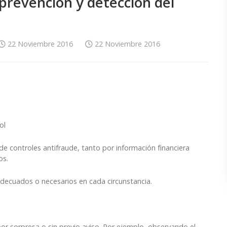
 prevención y detección del
22 Noviembre 2016
22 Noviembre 2016
ol
 controles antifraude, tanto por información financiera
os.
decuados o necesarios en cada circunstancia.
por sorpresa o sin previo aviso. Por ejemplo, observando el