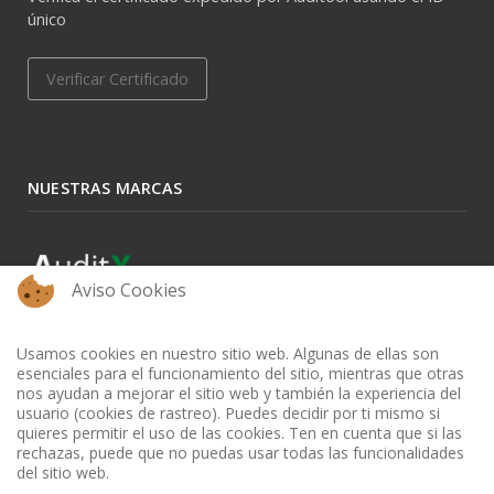
único
Verificar Certificado
NUESTRAS MARCAS
Aviso Cookies
Usamos cookies en nuestro sitio web. Algunas de ellas son
esenciales para el funcionamiento del sitio, mientras que otras
nos ayudan a mejorar el sitio web y también la experiencia del
usuario (cookies de rastreo). Puedes decidir por ti mismo si
quieres permitir el uso de las cookies. Ten en cuenta que si las
rechazas, puede que no puedas usar todas las funcionalidades
del sitio web.