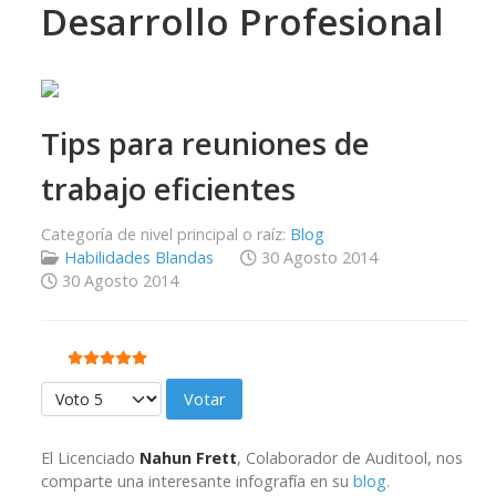
Desarrollo Profesional
Tips para reuniones de
trabajo eficientes
Categoría de nivel principal o raíz:
Blog
Habilidades Blandas
30 Agosto 2014
30 Agosto 2014
Ratio:
5
/
5
Por favor, vote
El Licenciado
Nahun Frett
, Colaborador de Auditool, nos
comparte una interesante infografía en su
blog
.