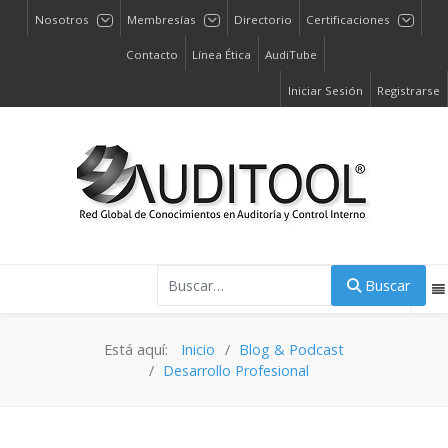
Nosotros
Membresías
Directorio
Certificaciones
Contacto
Línea Ética
AudiTube
Iniciar Sesión
Registrarse
Buscar
Buscar
Está aquí:
Inicio
Blog & Podcast
Desarrollo Profesional