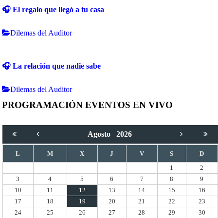
🎧 El regalo que llegó a tu casa
Dilemas del Auditor
🎧 La relación que nadie sabe
Dilemas del Auditor
PROGRAMACIÓN EVENTOS EN VIVO
Agosto
2026
L
M
X
J
V
S
D
1
2
3
4
5
6
7
8
9
10
11
12
13
14
15
16
17
18
19
20
21
22
23
24
25
26
27
28
29
30