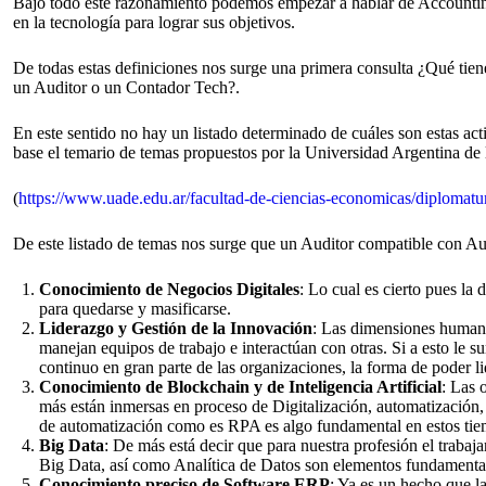
Bajo todo este razonamiento podemos empezar a hablar de Accountin
en la tecnología para lograr sus objetivos.
De todas estas definiciones nos surge una primera consulta ¿Qué tien
un Auditor o un Contador Tech?.
En este sentido no hay un listado determinado de cuáles son estas act
base el temario de temas propuestos por la Universidad Argentina d
(
https://www.uade.edu.ar/facultad-de-ciencias-economicas/diplomatura
De este listado de temas nos surge que un Auditor compatible con Au
Conocimiento de Negocios Digitales
: Lo cual es cierto pues la 
para quedarse y masificarse.
Liderazgo y Gestión de la Innovación
: Las dimensiones humana
manejan equipos de trabajo e interactúan con otras. Si a esto le
continuo en gran parte de las organizaciones, la forma de poder li
Conocimiento de Blockchain y de Inteligencia Artificial
: Las 
más están inmersas en proceso de Digitalización, automatización,
de automatización como es RPA es algo fundamental en estos tie
Big Data
: De más está decir que para nuestra profesión el traba
Big Data, así como Analítica de Datos son elementos fundamental
Conocimiento preciso de Software ERP
: Ya es un hecho que l