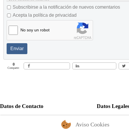
Subscribirse a la notificación de nuevos comentarios
Acepta la política de privacidad
No soy un robot
Enviar
0
Comparte:
Datos de Contacto
Datos Legale
+57 60 1 6821701 - 6818530
Política de Pr
Aviso Cookies
+57 311 8666327 - 323 6964227
Autorización 