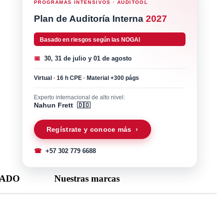
PROGRAMAS INTENSIVOS · AUDITOOL
Plan de Auditoría Interna
2027
Basado en riesgos según las NOGAI
📅
30, 31 de julio y 01 de agosto
Virtual
·
16 h CPE
·
Material +300 págs
Experto internacional de alto nivel:
Nahun Frett 🇩🇴
Regístrate y conoce más ›
☎
+57 302 779 6688
CADO
Nuestras marcas
r Auditool usando