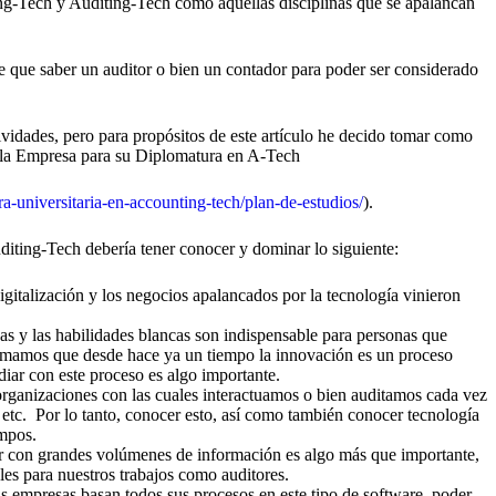
g-Tech y Auditing-Tech como aquellas disciplinas que se apalancan
e que saber un auditor o bien un contador para poder ser considerado
ividades, pero para propósitos de este artículo he decido tomar como
e la Empresa para su Diplomatura en A-Tech
-universitaria-en-accounting-tech/plan-de-estudios/
).
diting-Tech debería tener conocer y dominar lo siguiente:
digitalización y los negocios apalancados por la tecnología vinieron
s y las habilidades blancas son indispensable para personas que
 sumamos que desde hace ya un tiempo la innovación es un proceso
diar con este proceso es algo importante.
organizaciones con las cuales interactuamos o bien auditamos cada vez
 etc. Por lo tanto, conocer esto, así como también conocer tecnología
mpos.
jar con grandes volúmenes de información es algo más que importante,
es para nuestros trabajos como auditores.
as empresas basan todos sus procesos en este tipo de software, poder