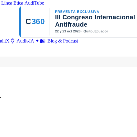
Línea Ética
AudiTube
PREVENTA EXCLUSIVA
III Congreso Internacional
C
360
Antifraude
22 y 23 oct 2026 · Quito, Ecuador
ditX
Blog & Podcast
Audit-IA ✦
r