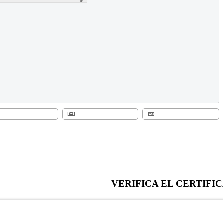
s
VERIFICA EL CERTIFI
Verifica el certificado expedido po
ivacidad
Política de Uso
el ID único
de tratamiento de datos personales