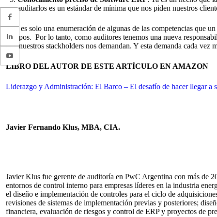
auditarlos es un estándar de mínima que nos piden nuestros client
Esta es solo una enumeración de algunas de las competencias que un A
tiempos. Por lo tanto, como auditores tenemos una nueva responsabili
que nuestros stackholders nos demandan. Y esta demanda cada vez má
LIBRO DEL AUTOR DE ESTE ARTÍCULO EN AMAZON
Liderazgo y Administración: El Barco – El desafío de hacer llegar a s
Javier Fernando Klus, MBA, CIA.
Javier Klus fue gerente de auditoría en PwC Argentina con más de 20
entornos de control interno para empresas líderes en la industria ener
el diseño e implementación de controles para el ciclo de adquisicion
revisiones de sistemas de implementación previas y posteriores; diseñ
financiera, evaluación de riesgos y control de ERP y proyectos de p