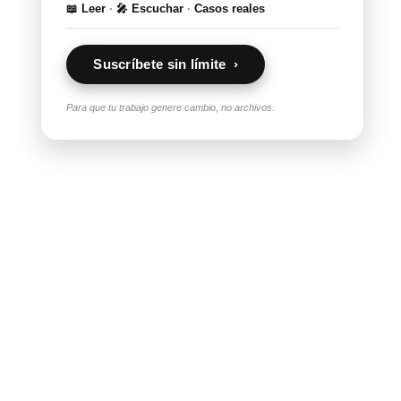
📖 Leer
·
🎤 Escuchar
·
Casos reales
Suscríbete sin límite ›
Para que tu trabajo genere cambio, no archivos.