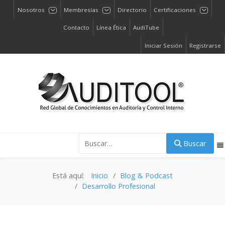
Nosotros
Membresías
Directorio
Certificaciones
Contacto
Línea Ética
AudiTube
Iniciar Sesión
Registrarse
Buscar
Buscar
Está aquí:
Inicio
Blog & Podcast
Desarrollo Profesional