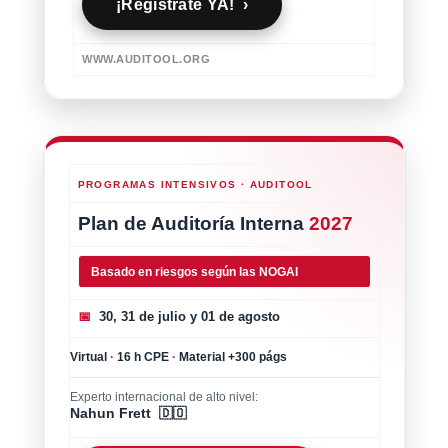
¡Regístrate YA! ›
WWW.AUDITOOL.ORG
PROGRAMAS INTENSIVOS · AUDITOOL
Plan de Auditoría Interna
2027
Basado en riesgos según las NOGAI
📅
30, 31 de julio y 01 de agosto
Virtual
·
16 h CPE
·
Material +300 págs
Experto internacional de alto nivel:
Nahun Frett 🇩🇴