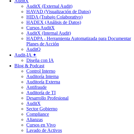
AuditX
AuditX (External Audit)
HAVAD (Visualización de Datos)
HIDA (Trabajo Colaborativo)
HADEX (Análisis de Datos)
Cursos AuditX
AuditX (Internal Audit)
HADPA - Herramienta Automatizada para Documentar
Planes de Acción
AuditQ
Audit-IA ✦
Diseña con IA
Blog & Podcast
Control Interno
Auditoría Interna
Auditoría Externa
Antifraude
Auditoría de TI
Desarrollo Profesional
AuditX
Sector Gobierno
Compliance
Alianzas
Cursos en Vivo
Lavado de Activos