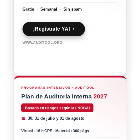
Gratis
·
Semanal
·
Sin spam
¡Regístrate YA! ›
WWW.AUDITOOL.ORG
PROGRAMAS INTENSIVOS · AUDITOOL
Plan de Auditoría Interna
2027
Basado en riesgos según las NOGAI
📅
30, 31 de julio y 01 de agosto
Virtual
·
16 h CPE
·
Material +300 págs