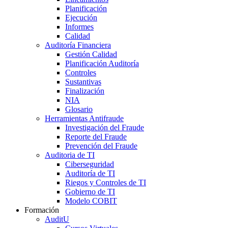
Planificación
Ejecución
Informes
Calidad
Auditoría Financiera
Gestión Calidad
Planificación Auditoría
Controles
Sustantivas
Finalización
NIA
Glosario
Herramientas Antifraude
Investigación del Fraude
Reporte del Fraude
Prevención del Fraude
Auditoria de TI
Ciberseguridad
Auditoría de TI
Riegos y Controles de TI
Gobierno de TI
Modelo COBIT
Formación
AuditU