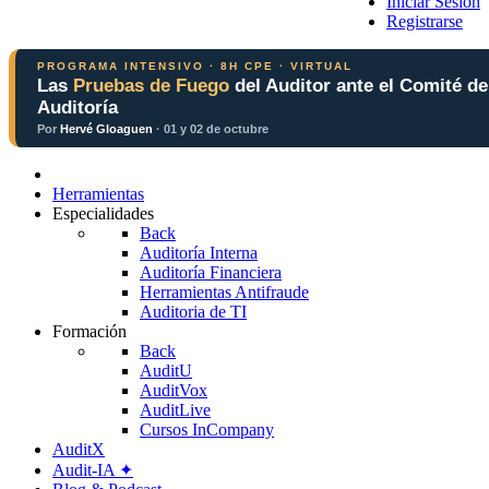
Iniciar Sesión
Registrarse
PROGRAMA INTENSIVO · 8H CPE · VIRTUAL
Las
Pruebas de Fuego
del Auditor ante el Comité de
Auditoría
Por
Hervé Gloaguen
· 01 y 02 de octubre
Herramientas
Especialidades
Back
Auditoría Interna
Auditoría Financiera
Herramientas Antifraude
Auditoria de TI
Formación
Back
AuditU
AuditVox
AuditLive
Cursos InCompany
AuditX
Audit-IA ✦