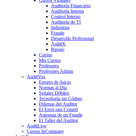
Cursos Virtuales
Auditoría Financiera
Auditoría Interna
Control Interno
Auditoría de TI
Industrias
Fraude
Desarrollo Profesional
AuditX
Riesgo
Cursos
Mis Cursos
Profesores
Profesores Admin
AuditVox
Errores de Juicio
Normas al Día
Señales Débiles
Tecnología sin Código
Dilemas del Auditor
El Error que Cometí
Autopsia de un Fraude
El Taller del Auditor
AuditLive
Cursos InCompany