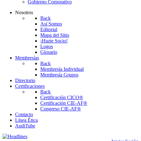
Gobierno Corporativo
Nosotros
Back
Así Somos
Editorial
Mapa del Sitio
¡Hazte Socio!
Logos
Glosario
Membresías
Back
Membresía Individual
Membresía Grupos
Directorio
Certificaciones
Back
Certificación CICO®
Certificación CIE-AF®
Congreso CIE-AF®
Contacto
Línea Ética
AudiTube