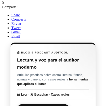
0
Comparte:
Share
Compartir
Enviar
Tweet
Gmail
Email
📰 BLOG & PODCAST AUDITOOL
Lectura y voz para el auditor
moderno
Artículos prácticos sobre control interno, fraude,
normas y carrera, con casos reales y
herramientas
que aplicas el lunes
.
📖 Leer
·
🎤 Escuchar
·
Casos reales