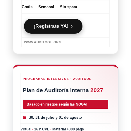
Gratis
·
Semanal
·
Sin spam
¡Regístrate YA! ›
WWW.AUDITOOL.ORG
PROGRAMAS INTENSIVOS · AUDITOOL
Plan de Auditoría Interna
2027
Basado en riesgos según las NOGAI
📅
30, 31 de julio y 01 de agosto
Virtual
·
16 h CPE
·
Material +300 págs