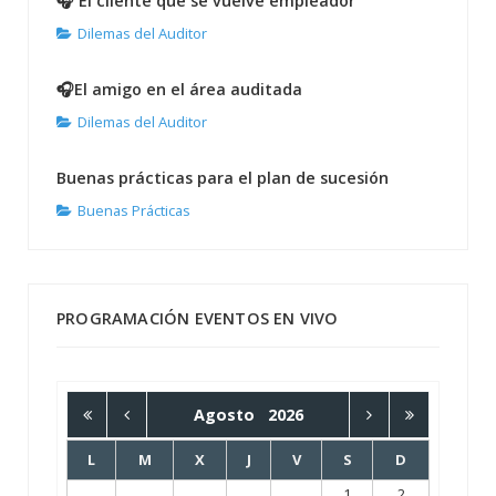
🎧 El cliente que se vuelve empleador
Dilemas del Auditor
🎧El amigo en el área auditada
Dilemas del Auditor
Buenas prácticas para el plan de sucesión
Buenas Prácticas
PROGRAMACIÓN EVENTOS EN VIVO
Agosto
2026
L
M
X
J
V
S
D
1
2