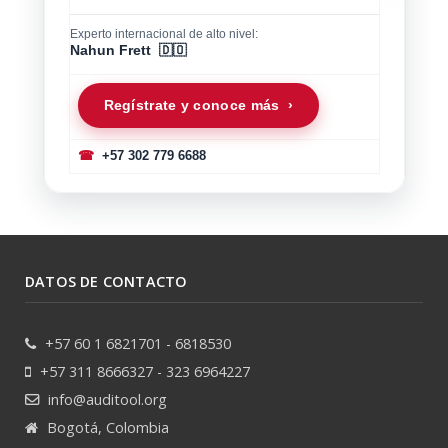
Experto internacional de alto nivel:
Nahun Frett 🇩🇴
Regístrate y conoce más ›
☎
+57 302 779 6688
DATOS DE CONTACTO
+57 60 1 6821701 - 6818530
+57 311 8666327 - 323 6964227
info@auditool.org
Bogotá, Colombia