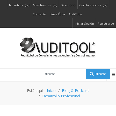
Nosotros
Membresías
Directorio
Certificaciones
Contacto
Línea Ética
AudiTube
Iniciar Sesión
Registrarse
Buscar
Buscar
Está aquí:
Inicio
Blog & Podcast
Desarrollo Profesional