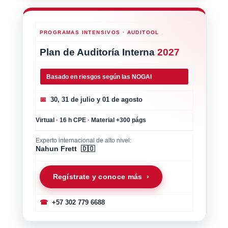
PROGRAMAS INTENSIVOS · AUDITOOL
Plan de Auditoría Interna
2027
Basado en riesgos según las NOGAI
📅
30, 31 de julio y 01 de agosto
Virtual
·
16 h CPE
·
Material +300 págs
Experto internacional de alto nivel:
Nahun Frett 🇩🇴
Regístrate y conoce más ›
☎
+57 302 779 6688