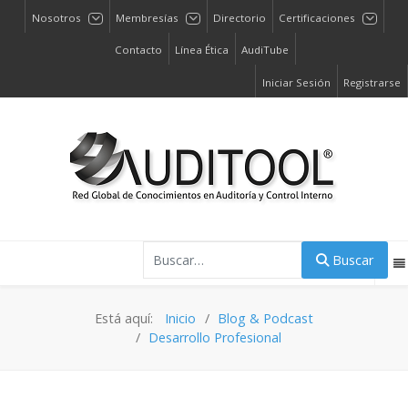
Nosotros
Membresías
Directorio
Certificaciones
Contacto
Línea Ética
AudiTube
Iniciar Sesión
Registrarse
Buscar
Buscar
Está aquí:
Inicio
Blog & Podcast
Desarrollo Profesional