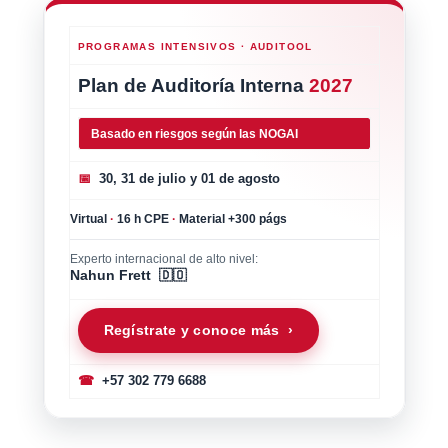
PROGRAMAS INTENSIVOS · AUDITOOL
Plan de Auditoría Interna
2027
Basado en riesgos según las NOGAI
📅
30, 31 de julio y 01 de agosto
Virtual
·
16 h CPE
·
Material +300 págs
Experto internacional de alto nivel:
Nahun Frett 🇩🇴
Regístrate y conoce más ›
☎
+57 302 779 6688