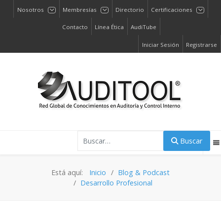
Nosotros
Membresías
Directorio
Certificaciones
Contacto
Línea Ética
AudiTube
Iniciar Sesión
Registrarse
Buscar
Buscar
Está aquí:
Inicio
Blog & Podcast
Desarrollo Profesional