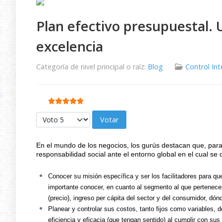
Plan efectivo presupuestal. 
excelencia
Categoría de nivel principal o raíz:
Blog
Control In
Ratio:
5
/
5
Por favor, vote
En el mundo de los negocios, los gurús destacan que, par
responsabilidad social ante el entorno global en el cual se
Conocer su misión específica y ser los facilitadores para q
importante conocer, en cuanto al segmento al que pertenecen,
(precio), ingreso per cápita del sector y del consumidor, dón
Planear y controlar sus costos, tanto fijos como variables, 
eficiencia y eficacia (que tengan sentido) al cumplir con sus