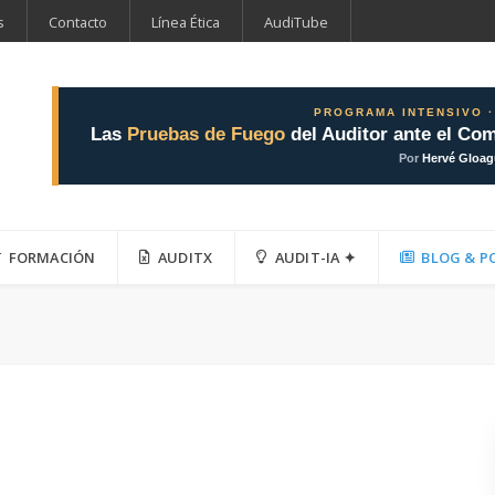
s
Contacto
Línea Ética
AudiTube
PROGRAMA INTENSIVO ·
Las
Pruebas de Fuego
del Auditor ante el Com
Por
Hervé Gloa
FORMACIÓN
AUDITX
AUDIT-IA ✦
BLOG & P