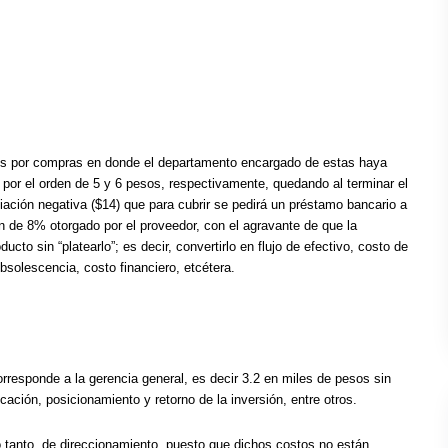
os por compras en donde el departamento encargado de estas haya
por el orden de 5 y 6 pesos, respectivamente, quedando al terminar el
iación negativa ($14) que para cubrir se pedirá un préstamo bancario a
 de 8% otorgado por el proveedor, con el agravante de que la
cto sin “platearlo”; es decir, convertirlo en flujo de efectivo, costo de
solescencia, costo financiero, etcétera.
rresponde a la gerencia general, es decir 3.2 en miles de pesos sin
cación, posicionamiento y retorno de la inversión, entre otros.
o tanto, de direccionamiento, puesto que dichos costos no están