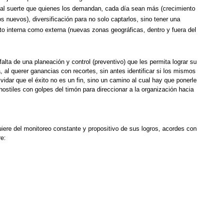
e tal suerte que quienes los demandan, cada día sean más (crecimiento
 nuevos), diversificación para no solo captarlos, sino tener una
anto interna como externa (nuevas zonas geográficas, dentro y fuera del
falta de una planeación y control (preventivo) que les permita lograr su
, al querer ganancias con recortes, sin antes identificar si los mismos
idar que el éxito no es un fin, sino un camino al cual hay que ponerle
hostiles con golpes del timón para direccionar a la organización hacia
iere del monitoreo constante y propositivo de sus logros, acordes con
re: