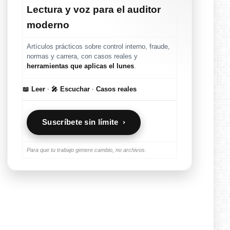
Lectura y voz para el auditor
moderno
Artículos prácticos sobre control interno, fraude,
normas y carrera, con casos reales y
herramientas que aplicas el lunes
.
📖 Leer
·
🎤 Escuchar
·
Casos reales
Suscríbete sin límite ›
Para que tu trabajo genere cambio, no archivos.