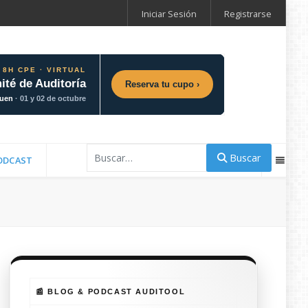
Iniciar Sesión
Registrarse
 8H CPE · VIRTUAL
ité de Auditoría
Reserva tu cupo ›
guen
· 01 y 02 de octubre
Buscar
Buscar
ODCAST
📰 BLOG & PODCAST AUDITOOL