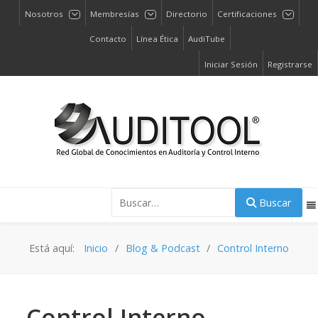
Nosotros
Membresías
Directorio
Certificaciones
Contacto
Línea Ética
AudiTube
Iniciar Sesión
Registrarse
Buscar
Buscar
Está aquí:
Inicio
Blog & Podcast
Control Interno
Control Interno