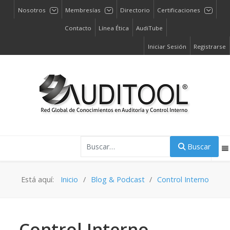
Nosotros
Membresías
Directorio
Certificaciones
Contacto
Línea Ética
AudiTube
Iniciar Sesión
Registrarse
Buscar
Buscar
Está aquí:
Inicio
Blog & Podcast
Control Interno
Control Interno