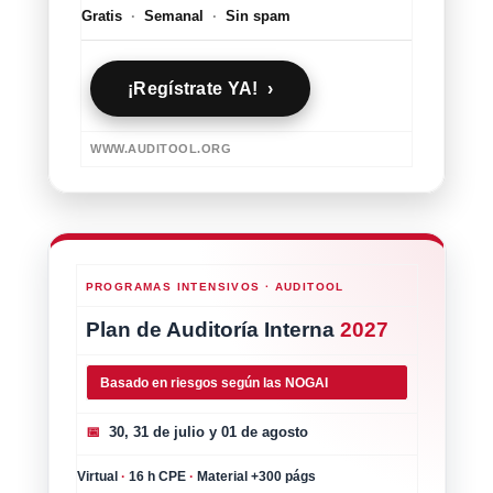
Gratis
·
Semanal
·
Sin spam
¡Regístrate YA! ›
WWW.AUDITOOL.ORG
PROGRAMAS INTENSIVOS · AUDITOOL
Plan de Auditoría Interna
2027
Basado en riesgos según las NOGAI
📅
30, 31 de julio y 01 de agosto
Virtual
·
16 h CPE
·
Material +300 págs