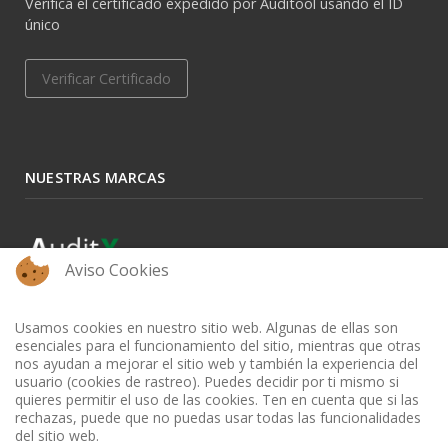
Verifica el certificado expedido por Auditool usando el ID
único
Verificar Certificado
NUESTRAS MARCAS
Aviso Cookies
Usamos cookies en nuestro sitio web. Algunas de ellas son
esenciales para el funcionamiento del sitio, mientras que otras
nos ayudan a mejorar el sitio web y también la experiencia del
usuario (cookies de rastreo). Puedes decidir por ti mismo si
quieres permitir el uso de las cookies. Ten en cuenta que si las
rechazas, puede que no puedas usar todas las funcionalidades
del sitio web.