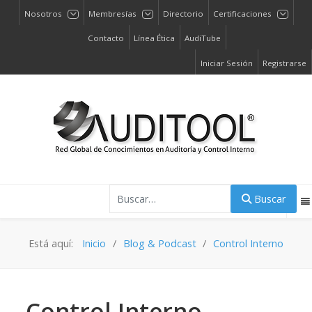
Nosotros
Membresías
Directorio
Certificaciones
Contacto
Línea Ética
AudiTube
Iniciar Sesión
Registrarse
Buscar
Buscar
Está aquí:
Inicio
Blog & Podcast
Control Interno
Control Interno