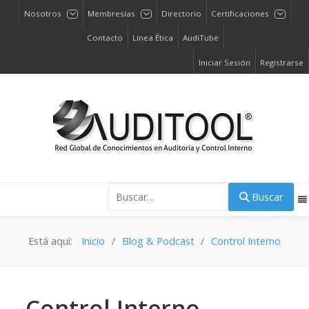
Nosotros
Membresías
Directorio
Certificaciones
Contacto
Línea Ética
AudiTube
Iniciar Sesión
Registrarse
Buscar
Buscar
Está aquí:
Inicio
Blog & Podcast
Control Interno
Control Interno