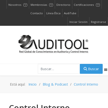
Nosotros
Membresías
Directorio
Certificaciones
Contacto
Línea Ética
AudiTube
Iniciar Sesión
Registrarse
Buscar
Buscar
Está aquí:
Inicio
Blog & Podcast
Control Interno
Control Interno