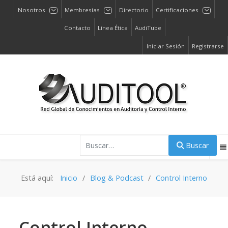
Nosotros
Membresías
Directorio
Certificaciones
Contacto
Línea Ética
AudiTube
Iniciar Sesión
Registrarse
Buscar
Buscar
Está aquí:
Inicio
Blog & Podcast
Control Interno
Control Interno