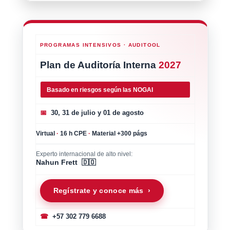
PROGRAMAS INTENSIVOS · AUDITOOL
Plan de Auditoría Interna
2027
Basado en riesgos según las NOGAI
📅
30, 31 de julio y 01 de agosto
Virtual
·
16 h CPE
·
Material +300 págs
Experto internacional de alto nivel:
Nahun Frett 🇩🇴
Regístrate y conoce más ›
☎
+57 302 779 6688