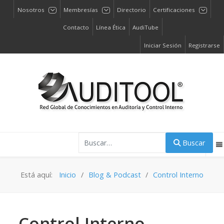
Nosotros
Membresías
Directorio
Certificaciones
Contacto
Línea Ética
AudiTube
Iniciar Sesión
Registrarse
Buscar
Buscar
Está aquí:
Inicio
Blog & Podcast
Control Interno
Control Interno