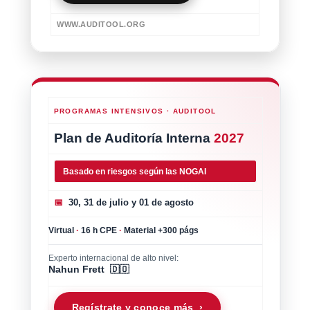
WWW.AUDITOOL.ORG
PROGRAMAS INTENSIVOS · AUDITOOL
Plan de Auditoría Interna
2027
Basado en riesgos según las NOGAI
📅
30, 31 de julio y 01 de agosto
Virtual
·
16 h CPE
·
Material +300 págs
Experto internacional de alto nivel:
Nahun Frett 🇩🇴
Regístrate y conoce más ›