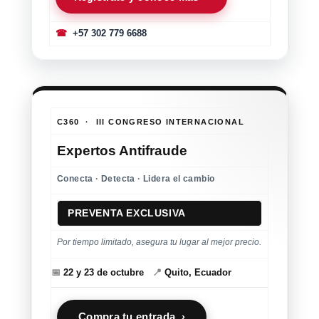
☎
+57 302 779 6688
C360 · III CONGRESO INTERNACIONAL
Expertos Antifraude
Conecta · Detecta · Lidera el cambio
PREVENTA EXCLUSIVA
Por tiempo limitado, asegura tu lugar al mejor precio.
📅
22 y 23 de octubre
📍
Quito, Ecuador
Compra tu entrada ›