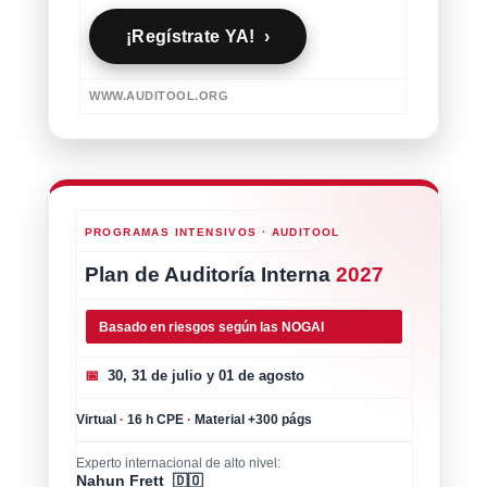
¡Regístrate YA! ›
WWW.AUDITOOL.ORG
PROGRAMAS INTENSIVOS · AUDITOOL
Plan de Auditoría Interna
2027
Basado en riesgos según las NOGAI
📅
30, 31 de julio y 01 de agosto
Virtual
·
16 h CPE
·
Material +300 págs
Experto internacional de alto nivel:
Nahun Frett 🇩🇴