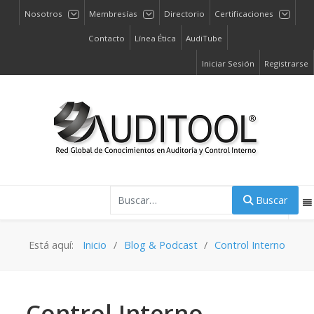
Nosotros
Membresías
Directorio
Certificaciones
Contacto
Línea Ética
AudiTube
Iniciar Sesión
Registrarse
Buscar
Buscar
Está aquí:
Inicio
Blog & Podcast
Control Interno
Control Interno