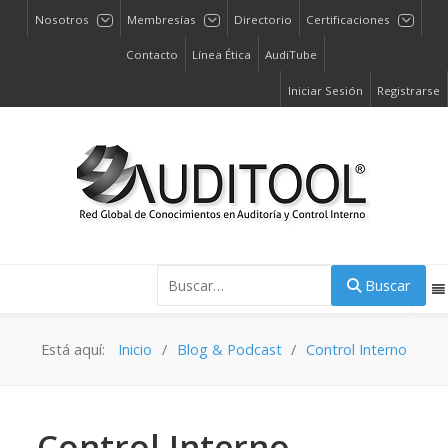
Nosotros
Membresías
Directorio
Certificaciones
Contacto
Línea Ética
AudiTube
Iniciar Sesión
Registrarse
Buscar
Buscar
Está aquí:
Inicio
Blog & Podcast
Control Interno
Control Interno