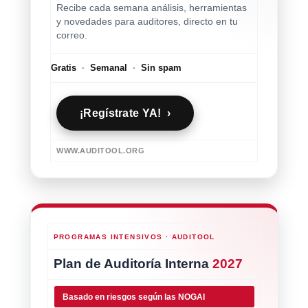
Recibe cada semana análisis, herramientas
y novedades para auditores, directo en tu
correo.
Gratis
·
Semanal
·
Sin spam
¡Regístrate YA! ›
WWW.AUDITOOL.ORG
PROGRAMAS INTENSIVOS · AUDITOOL
Plan de Auditoría Interna
2027
Basado en riesgos según las NOGAI