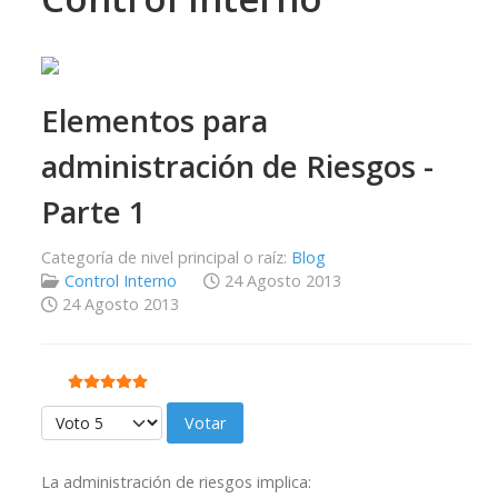
Elementos para
administración de Riesgos -
Parte 1
Categoría de nivel principal o raíz:
Blog
Control Interno
24 Agosto 2013
24 Agosto 2013
Ratio:
5
/
5
Por favor, vote
La administración de riesgos implica: