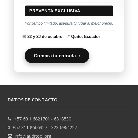
PREVENTA EXCLUSIVA
Por tiempo limitado, asegura tu lugar al mejor precio.
📅
22 y 23 de octubre
📍
Quito, Ecuador
Compra tu entrada ›
DATOS DE CONTACTO
+57 60 1 6821701 - 6818530
+57 311 8666327 - 323 6964227
info@auditool.org