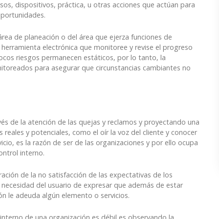
cesos, dispositivos, práctica, u otras acciones que actúan para
oportunidades.
rea de planeación o del área que ejerza funciones de
 herramienta electrónica que monitoree y revise el progreso
os riesgos permanecen estáticos, por lo tanto, la
nitoreados para asegurar que circunstancias cambiantes no
avés de la atención de las quejas y reclamos y proyectando una
reales y potenciales, como el oír la voz del cliente y conocer
icio, es la razón de ser de las organizaciones y por ello ocupa
ntrol interno.
ación de la no satisfacción de las expectativas de los
la necesidad del usuario de expresar que además de estar
ón le adeuda algún elemento o servicios.
 interno de una organización es débil es observando la