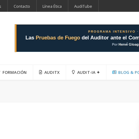
s
Contacto
Línea Ética
AudiTube
PROGRAMA INTENSIVO ·
Las
Pruebas de Fuego
del Auditor ante el Com
Por
Hervé Gloa
FORMACIÓN
AUDITX
AUDIT-IA ✦
BLOG & P