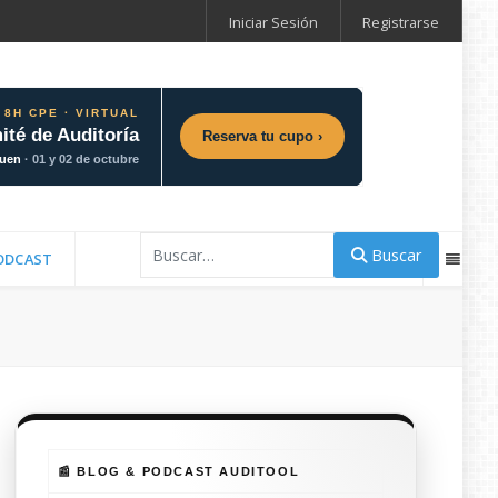
Iniciar Sesión
Registrarse
 8H CPE · VIRTUAL
ité de Auditoría
Reserva tu cupo ›
guen
· 01 y 02 de octubre
Buscar
Buscar
ODCAST
📰 BLOG & PODCAST AUDITOOL