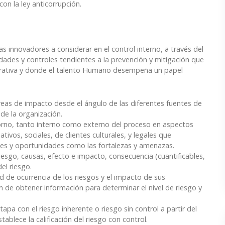
on la ley anticorrupción.
s innovadores a considerar en el control interno, a través del
idades y controles tendientes a la prevención y mitigación que
strativa y donde el talento Humano desempeña un papel
áreas de impacto desde el ángulo de las diferentes fuentes de
de la organización.
torno, tanto interno como externo del proceso en aspectos
tivos, sociales, de clientes culturales, y legales que
ades y oportunidades como las fortalezas y amenazas.
riesgo, causas, efecto e impacto, consecuencia (cuantificables,
del riesgo.
ad de ocurrencia de los riesgos y el impacto de sus
in de obtener información para determinar el nivel de riesgo y
apa con el riesgo inherente o riesgo sin control a partir del
stablece la calificación del riesgo con control.