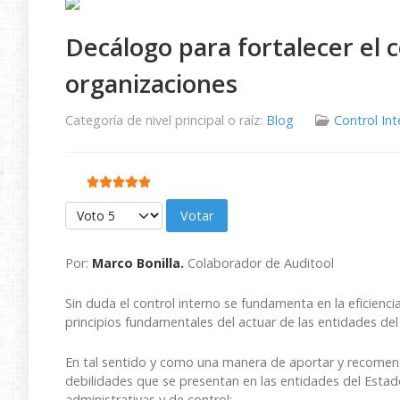
Decálogo para fortalecer el c
organizaciones
Categoría de nivel principal o raíz:
Blog
Control In
Ratio:
5
/
5
Por favor, vote
Por:
Marco Bonilla.
Colaborador de Auditool
Sin duda el control interno se fundamenta en la eficienci
principios fundamentales del actuar de las entidades del
En tal sentido y como una manera de aportar y recome
debilidades que se presentan en las entidades del Esta
administrativas y de control: