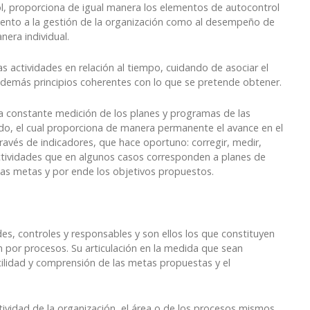
ol, proporciona de igual manera los elementos de autocontrol
iento a la gestión de la organización como al desempeño de
nera individual.
las actividades en relación al tiempo, cuidando de asociar el
 y demás principios coherentes con lo que se pretende obtener.
la constante medición de los planes y programas de las
do, el cual proporciona de manera permanente el avance en el
través de indicadores, que hace oportuno: corregir, medir,
actividades que en algunos casos corresponden a planes de
las metas y por ende los objetivos propuestos.
es, controles y responsables y son ellos los que constituyen
por procesos. Su articulación en la medida que sean
cilidad y comprensión de las metas propuestas y el
tividad de la organización, el área o de los procesos mismos