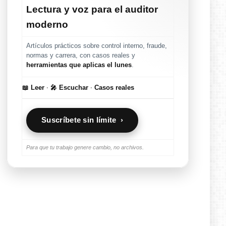
Lectura y voz para el auditor
moderno
Artículos prácticos sobre control interno, fraude,
normas y carrera, con casos reales y
herramientas que aplicas el lunes
.
📖 Leer
·
🎤 Escuchar
·
Casos reales
Suscríbete sin límite ›
Para que tu trabajo genere cambio, no archivos.