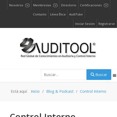
Nosotros
Membresías
Directorio
Certificaciones
Contacto
Línea Ética
AudiTube
Iniciar Sesión
Registrarse
Buscar
Buscar
Está aquí:
Inicio
Blog & Podcast
Control Interno
Control Interno