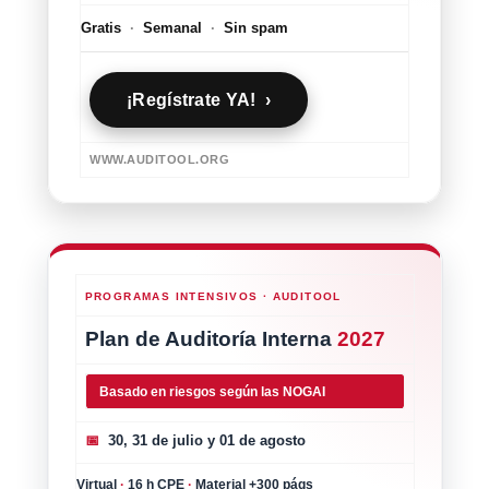
Gratis
·
Semanal
·
Sin spam
¡Regístrate YA! ›
WWW.AUDITOOL.ORG
PROGRAMAS INTENSIVOS · AUDITOOL
Plan de Auditoría Interna
2027
Basado en riesgos según las NOGAI
📅
30, 31 de julio y 01 de agosto
Virtual
·
16 h CPE
·
Material +300 págs