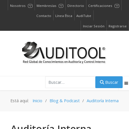
Nosotros
Membresías
Directorio
Certificaciones
Contacto
Línea Ética
AudiTube
Iniciar Sesión
Registrarse
Buscar
Buscar
Está aquí:
Inicio
Blog & Podcast
Auditoría Interna
Auditoría Interna