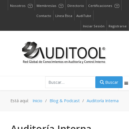
Nosotros
Membresías
Directorio
Certificaciones
Contacto
Línea Ética
AudiTube
Iniciar Sesión
Registrarse
Buscar
Buscar
Está aquí:
Inicio
Blog & Podcast
Auditoría Interna
Auditoría Interna