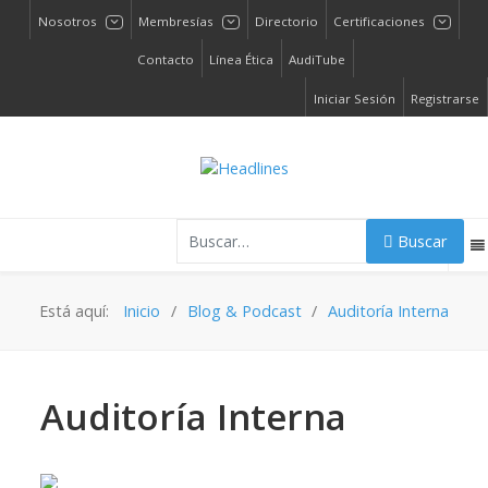
Nosotros
Membresías
Directorio
Certificaciones
Contacto
Línea Ética
AudiTube
Iniciar Sesión
Registrarse
Buscar
Buscar
Está aquí:
Inicio
Blog & Podcast
Auditoría Interna
Auditoría Interna