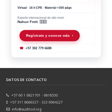
Virtual
·
16 h CPE
·
Material +300 págs
Experto internacional de alto nivel:
Nahun Frett 🇩🇴
Regístrate y conoce más ›
☎
+57 302 779 6688
DATOS DE CONTACTO
+57 60 1 6821701 - 6818530
+57 311 8666327 - 323 6964227
info@auditool.org