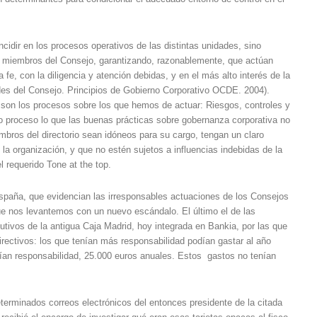
cidir en los procesos operativos de las distintas unidades, sino
s miembros del Consejo, garantizando, razonablemente, que actúan
e, con la diligencia y atención debidas, y en el más alto interés de la
ades del Consejo. Principios de Gobierno Corporativo OCDE. 2004).
s son los procesos sobre los que hemos de actuar: Riesgos, controles y
mo proceso lo que las buenas prácticas sobre gobernanza corporativa no
bros del directorio sean idóneos para su cargo, tengan un claro
 la organización, y que no estén sujetos a influencias indebidas de la
l requerido Tone at the top.
paña, que evidencian las irresponsables actuaciones de los Consejos
ue nos levantemos con un nuevo escándalo. El último el de las
tivos de la antigua Caja Madrid, hoy integrada en Bankia, por las que
irectivos: los que tenían más responsabilidad podían gastar al año
enían responsabilidad, 25.000 euros anuales. Estos gastos no tenían
terminados correos electrónicos del entonces presidente de la citada