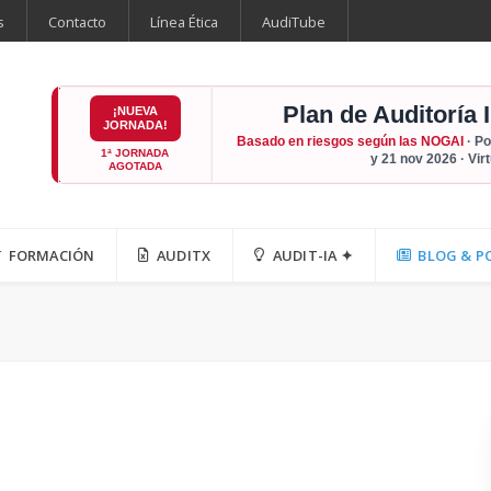
s
Contacto
Línea Ética
AudiTube
Plan de Auditoría 
¡NUEVA
JORNADA!
Basado en riesgos según las NOGAI
· Po
1ª JORNADA
y 21 nov 2026 · Vir
AGOTADA
FORMACIÓN
AUDITX
AUDIT-IA ✦
BLOG & P
a