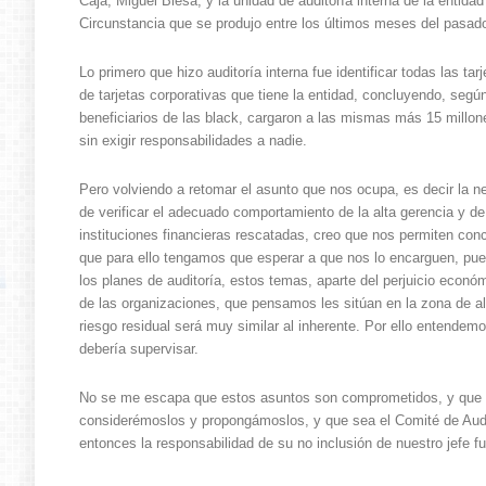
Caja, Miguel Blesa, y la unidad de auditoría interna de la entidad
Circunstancia que se produjo entre los últimos meses del pasado a
Lo primero que hizo auditoría interna fue identificar todas las ta
de tarjetas corporativas que tiene la entidad, concluyendo, segú
beneficiarios de las black, cargaron a las mismas más 15 millo
sin exigir responsabilidades a nadie.
Pero volviendo a retomar el asunto que nos ocupa, es decir la n
de verificar el adecuado comportamiento de la alta gerencia y d
instituciones financieras rescatadas, creo que nos permiten conc
que para ello tengamos que esperar a que nos lo encarguen, pu
los planes de auditoría, estos temas, aparte del perjuicio económ
de las organizaciones, que pensamos les sitúan en la zona de al
riesgo residual será muy similar al inherente. Por ello entendem
debería supervisar.
No se me escapa que estos asuntos son comprometidos, y que p
considerémoslos y propongámoslos, y que sea el Comité de Audit
entonces la responsabilidad de su no inclusión de nuestro jefe fu