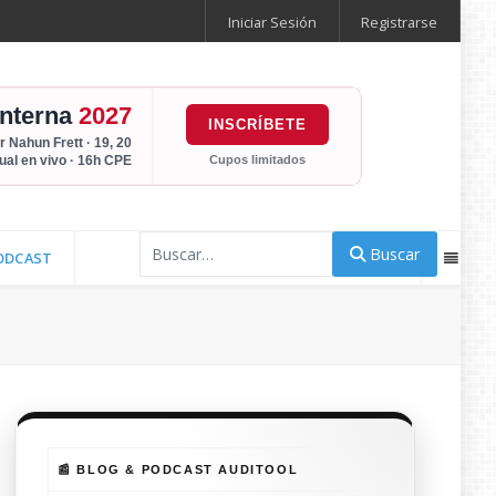
Iniciar Sesión
Registrarse
Interna
2027
INSCRÍBETE
r Nahun Frett · 19, 20
Cupos limitados
tual en vivo · 16h CPE
Buscar
Buscar
ODCAST
📰 BLOG & PODCAST AUDITOOL