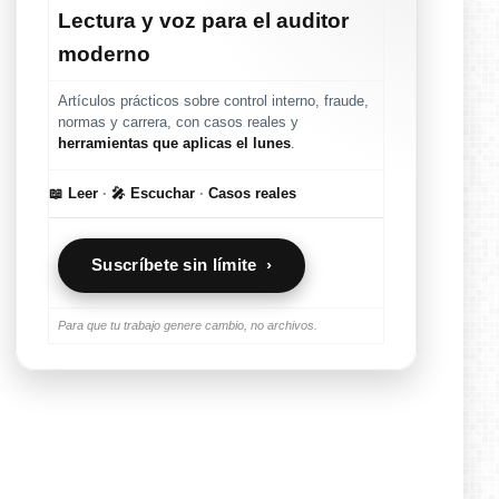
Lectura y voz para el auditor
moderno
Artículos prácticos sobre control interno, fraude,
normas y carrera, con casos reales y
herramientas que aplicas el lunes
.
📖 Leer
·
🎤 Escuchar
·
Casos reales
Suscríbete sin límite ›
Para que tu trabajo genere cambio, no archivos.