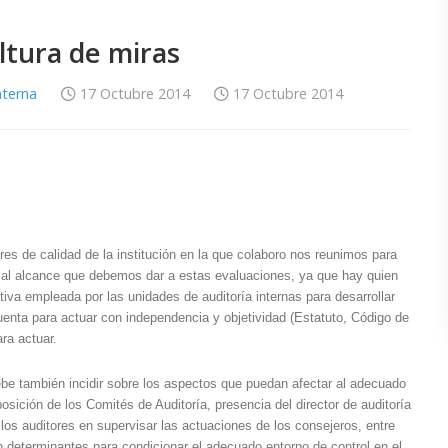
ltura de miras
nterna
17 Octubre 2014
17 Octubre 2014
es de calidad de la institución en la que colaboro nos reunimos para
 al alcance que debemos dar a estas evaluaciones, ya que hay quien
tiva empleada por las unidades de auditoría internas para desarrollar
cuenta para actuar con independencia y objetividad (Estatuto, Código de
ara actuar.
be también incidir sobre los aspectos que puedan afectar al adecuado
sición de los Comités de Auditoría, presencia del director de auditoría
los auditores en supervisar las actuaciones de los consejeros, entre
determinantes para condicionar el adecuado entorno de control en el