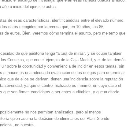
 recibió el encargo de investigar qué eran esas tarjetas opacas al fisco.
ño o inicio del ejercicio actual.
rjetas de esas características, identificándolas entre el elevado número
n los datos recogidos por la prensa que, en 10 años, los 86
nes de euros. Bien, veremos cómo termina el asunto, pero me temo que
ecesidad de que auditoría tenga “altura de miras”, y se ocupe también
e los Consejos, que con el ejemplo de la Caja Madrid, y el de las demás
luir sobre la oportunidad y conveniencia de incidir en estos temas, sin
es si hacemos una adecuada evaluación de los riesgos para determinar
ico que de ellos se derivan, tienen una incidencia sobre la reputación
ta severidad, ya que el control realizado es mínimo, en cuyo caso el
os que son firmes candidatos a ser entes auditables, y que auditoría
osiblemente no nos permitan analizarlos, pero al menos
oría quien asuma la decisión de eliminarlos del Plan. Siendo
ncional, no nuestra.