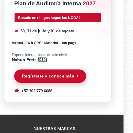
Plan de Auditoría Interna
2027
Basado en riesgos según las NOGAI
📅
30, 31 de julio y 01 de agosto
Virtual
·
16 h CPE
·
Material +300 págs
Experto internacional de alto nivel:
Nahun Frett 🇩🇴
Regístrate y conoce más ›
☎
+57 302 779 6688
NUESTRAS MARCAS