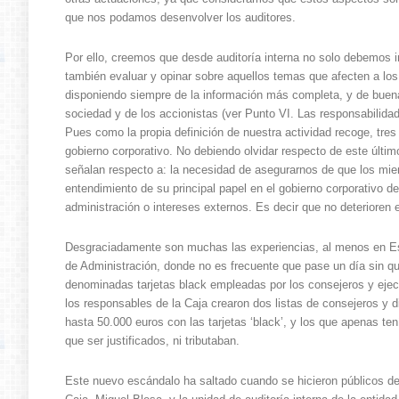
que nos podamos desenvolver los auditores.
Por ello, creemos que desde auditoría interna no solo debemos in
también evaluar y opinar sobre aquellos temas que afecten a lo
disponiendo siempre de la información más completa, y de buena f
sociedad y de los accionistas (ver Punto VI. Las responsabilid
Pues como la propia definición de nuestra actividad recoge, tre
gobierno corporativo. No debiendo olvidar respecto de este últi
señalan respecto a: la necesidad de asegurarnos de que los miem
entendimiento de su principal papel en el gobierno corporativo de
administración o intereses externos. Es decir que no deterioren e
Desgraciadamente son muchas las experiencias, al menos en Es
de Administración, donde no es frecuente que pase un día sin q
denominadas tarjetas black empleadas por los consejeros y ejecu
los responsables de la Caja crearon dos listas de consejeros y d
hasta 50.000 euros con las tarjetas ‘black’, y los que apenas t
que ser justificados, ni tributaban.
Este nuevo escándalo ha saltado cuando se hicieron públicos de