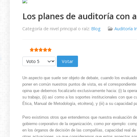
Los planes de auditoría con a
Categoría de nivel principal o raíz:
Blog
Auditoría I
Ratio:
5
/
5
Por favor, vote
Un aspecto que suele ser objeto de debate, cuando los evaluador
poner en común nuestros puntos de vista, es el correspondiente
opina que debemos focalizarlo exclusivamente hacia: (i) la opera
su trabajo, (ii) así como a los soportes institucionales con que 
Ética, Manual de Metodología, etcétera), y (iii) a su capacidad p
Pero existimos otros que entendemos que nuestra evaluación de
gobierno corporativo de la organización, como por ejemplo: compo
en los órganos de decisión de las compañías, capacidad real de 
otras actuaciones, ya que consideramos que estos aspectos son 