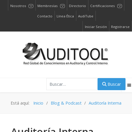
Nosotros
Membresías
Directorio
Certificaciones
Contacto
Línea Ética
AudiTube
Iniciar Sesión
Registrarse
Buscar
Buscar
Está aquí:
Inicio
Blog & Podcast
Auditoría Interna
Auditoría Interna