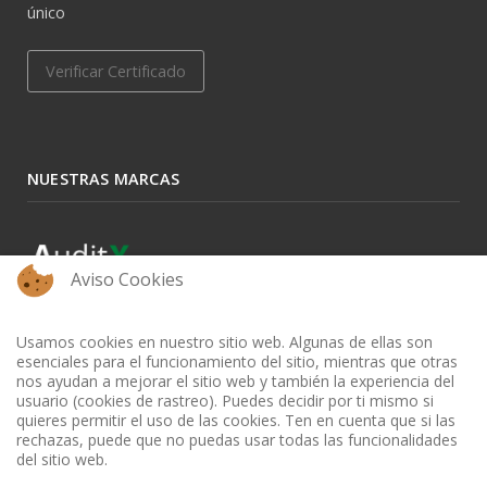
único
Verificar Certificado
NUESTRAS MARCAS
Aviso Cookies
Usamos cookies en nuestro sitio web. Algunas de ellas son
esenciales para el funcionamiento del sitio, mientras que otras
nos ayudan a mejorar el sitio web y también la experiencia del
usuario (cookies de rastreo). Puedes decidir por ti mismo si
quieres permitir el uso de las cookies. Ten en cuenta que si las
rechazas, puede que no puedas usar todas las funcionalidades
del sitio web.