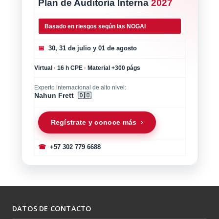
Plan de Auditoría Interna
2027
Basado en riesgos según las NOGAI
📅
30, 31 de julio y 01 de agosto
Virtual
·
16 h CPE
·
Material +300 págs
Experto internacional de alto nivel:
Nahun Frett 🇩🇴
Regístrate y conoce más ›
☎
+57 302 779 6688
DATOS DE CONTACTO