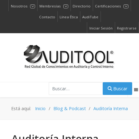
Nosotros
Membresías
Directorio
Certificaciones
Contacto
Línea Ética
AudiTube
Iniciar Sesión
Registrarse
Buscar
Buscar
Está aquí:
Inicio
Blog & Podcast
Auditoría Interna
Auditoría Interna