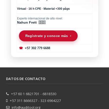
Virtual
·
16 h CPE
·
Material +300 págs
Experto internacional de alto nivel:
Nahun Frett 🇩🇴
Regístrate y conoce más ›
☎
+57 302 779 6688
DATOS DE CONTACTO
+57 60 1 6821701 - 6818530
+57 311 8666327 - 323 6964227
info@auditool.org