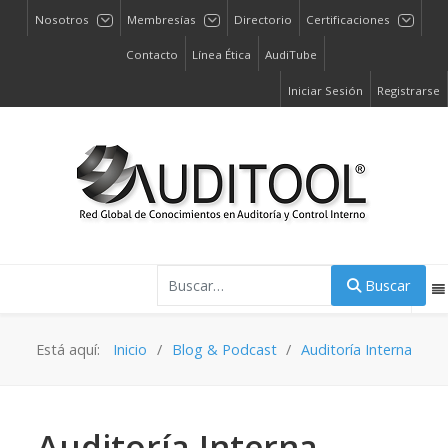
Nosotros
Membresías
Directorio
Certificaciones
Contacto
Línea Ética
AudiTube
Iniciar Sesión
Registrarse
Buscar
Buscar
Está aquí:
Inicio
Blog & Podcast
Auditoría Interna
Auditoría Interna