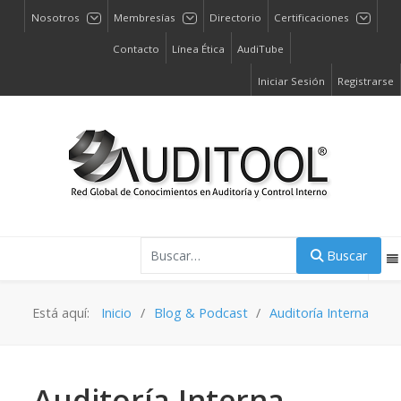
Nosotros
Membresías
Directorio
Certificaciones
Contacto
Línea Ética
AudiTube
Iniciar Sesión
Registrarse
Buscar
Buscar
Está aquí:
Inicio
Blog & Podcast
Auditoría Interna
Auditoría Interna