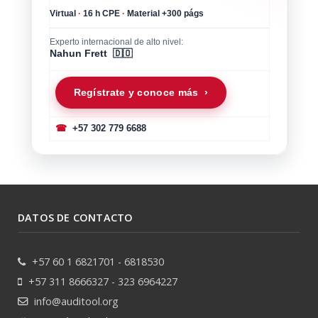
Virtual
·
16 h CPE
·
Material +300 págs
Experto internacional de alto nivel:
Nahun Frett 🇩🇴
Regístrate y conoce más ›
☎
+57 302 779 6688
DATOS DE CONTACTO
+57 60 1 6821701 - 6818530
+57 311 8666327 - 323 6964227
info@auditool.org