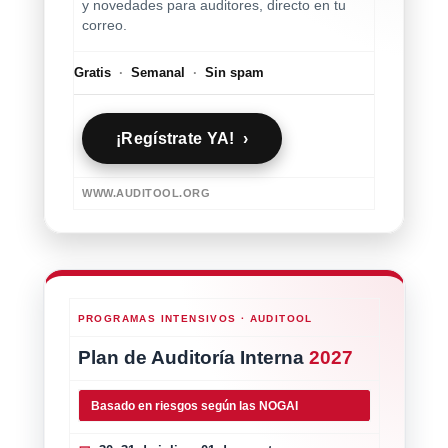
y novedades para auditores, directo en tu
correo.
Gratis
·
Semanal
·
Sin spam
¡Regístrate YA! ›
WWW.AUDITOOL.ORG
PROGRAMAS INTENSIVOS · AUDITOOL
Plan de Auditoría Interna
2027
Basado en riesgos según las NOGAI