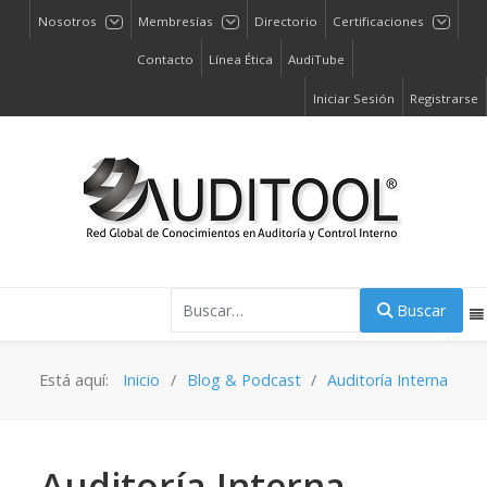
Nosotros
Membresías
Directorio
Certificaciones
Contacto
Línea Ética
AudiTube
Iniciar Sesión
Registrarse
Buscar
Buscar
Está aquí:
Inicio
Blog & Podcast
Auditoría Interna
Auditoría Interna