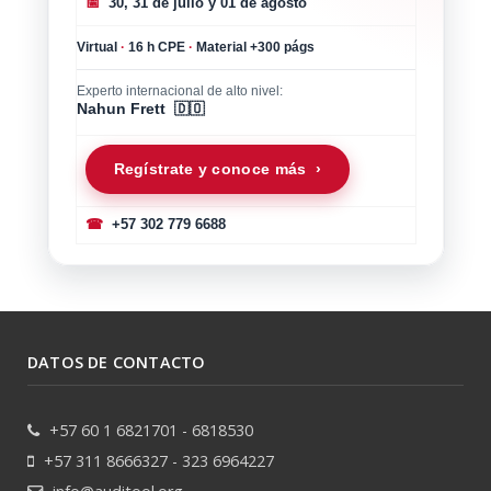
📅
30, 31 de julio y 01 de agosto
Virtual
·
16 h CPE
·
Material +300 págs
Experto internacional de alto nivel:
Nahun Frett 🇩🇴
Regístrate y conoce más ›
☎
+57 302 779 6688
DATOS DE CONTACTO
+57 60 1 6821701 - 6818530
+57 311 8666327 - 323 6964227