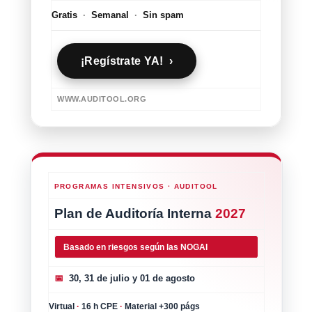
Gratis
·
Semanal
·
Sin spam
¡Regístrate YA! ›
WWW.AUDITOOL.ORG
PROGRAMAS INTENSIVOS · AUDITOOL
Plan de Auditoría Interna
2027
Basado en riesgos según las NOGAI
📅
30, 31 de julio y 01 de agosto
Virtual
·
16 h CPE
·
Material +300 págs