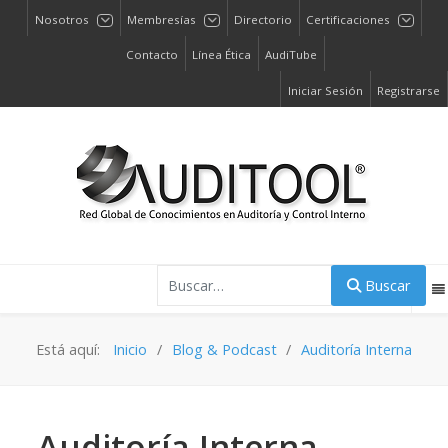
Nosotros
Membresías
Directorio
Certificaciones
Contacto
Línea Ética
AudiTube
Iniciar Sesión
Registrarse
Buscar
Buscar
Está aquí:
Inicio
Blog & Podcast
Auditoría Interna
Auditoría Interna